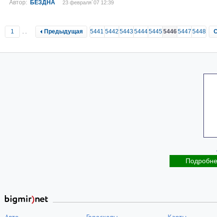
Автор:
БЕЗДНА
23 февраля´07 12:39
1
..
Предыдущая
5441
5442
5443
5444
5445
5446
5447
5448
Подробн