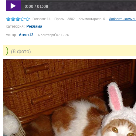
0:00 / 01:06
Голосов: 14
Просм.: 3802
Комментариев: 0
Добавить комме
Категория:
Реклама
Автор:
Агент12
6 сентября´07 12:26
)
(8 фото)