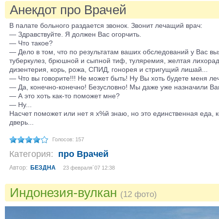
Анекдот про Врачей
В палате больного раздается звонок. Звонит лечащий врач:
— Здравствуйте. Я должен Вас огорчить.
— Что такое?
— Дело в том, что по результатам ваших обследований у Вас вы
туберкулез, брюшной и сыпной тиф, туляремия, желтая лихорадк
дизентерия, корь, рожа, СПИД, гонорея и стригущий лишай...
— Что вы говорите!!! Не может быть! Ну Вы хоть будете меня ле
— Да, конечно-конечно! Безусловно! Мы даже уже назначили Ва
— А это хоть как-то поможет мне?
— Ну...
Насчет поможет или нет я х%й знаю, но это единственная еда, 
дверь...
Голосов: 157
Категория:
про Врачей
Автор:
БЕЗДНА
23 февраля´07 12:38
Индонезия-вулкан
(12 фото)