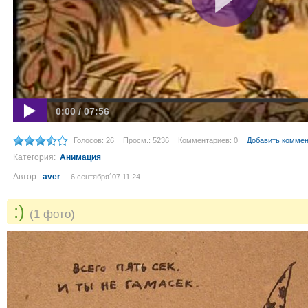
0:00 / 07:56
Голосов: 26
Просм.: 5236
Комментариев: 0
Добавить комме
Категория:
Анимация
Автор:
aver
6 сентября´07 11:24
:)
(1 фото)