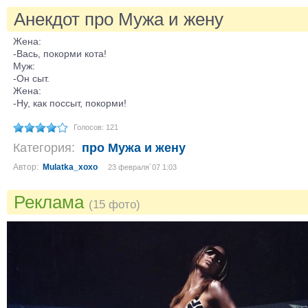
Анекдот про Мужа и жену
Жена:
-Вась, покорми кота!
Муж:
-Он сыт.
Жена:
-Ну, как поссыт, покорми!
Голосов: 121
Категория:
про Мужа и жену
Автор:
Mulatka_xoxo
23 февраля´07 1:03
Реклама
(15 фото)