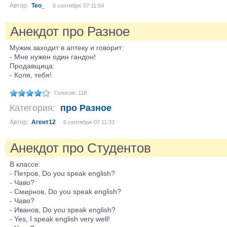
Автор:
Teo_
6 сентября´07 11:04
Анекдот про Разное
Мужик заходит в аптеку и говорит:
- Мне нужен один гандон!
Продавщица:
- Коля, тебя!
Голосов: 118
Категория:
про Разное
Автор:
Агент12
6 сентября´07 11:33
Анекдот про Студентов
В классе:
- Петров, Do you speak english?
- Чаво?
- Смирнов, Do you speak english?
- Чаво?
- Иванов, Do you speak english?
- Yes, I speak english very well!