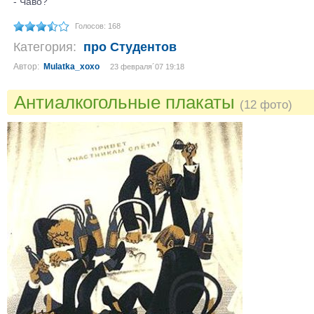
- Чаво?
Голосов: 168
Категория:
про Студентов
Автор:
Mulatka_xoxo
23 февраля´07 19:18
Антиалкогольные плакаты
(12 фото)