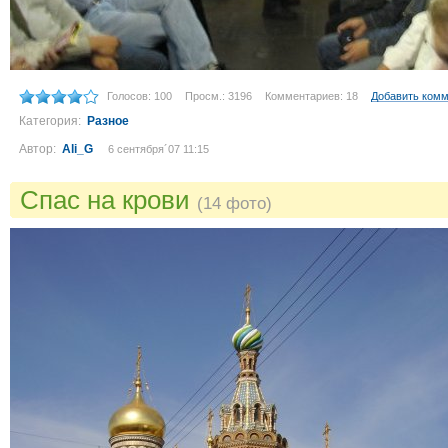
Голосов: 100
Просм.: 3196
Комментариев: 18
Добавить ком
Категория:
Разное
Автор:
Ali_G
6 сентября´07 11:15
Спас на крови
(14 фото)