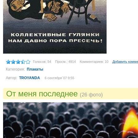
Голосов: 54
Просм.: 4914
Комментариев: 10
Добавить комм
Категория:
Плакаты
Автор:
TROYANDA
6 сентября´07 9:55
От меня последнее
(26 фото)