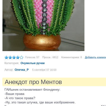
Голосов: 57
Просм.: 6812
Комментариев: 8
Добавить комме
Категория:
Очумелые ручки
Автор:
Олечка_Р
5 сентября´07 16:03
Анекдот про Ментов
ГАИшник останавливает блондинку:
-Ваши права
-А что такое права?
-Ну, это такая штучка, где ваше изображение.