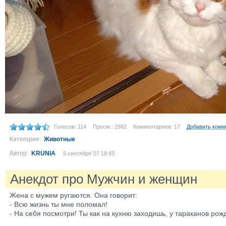
Голосов: 114
Просм.: 2982
Комментариев: 17
Добавить комм
Категория:
Животные
Автор:
KRUNIA
5 сентября´07 18:43
Анекдот про Мужчин и женщин
Жена с мужем ругаются. Она говорит:
- Всю жизнь ты мне поломал!
- На себя посмотри! Ты как на кухню заходишь, у тараканов рож