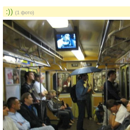
:))
(1 фото)