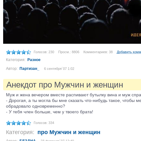
Голосов: 230
Просм.: 8806
Комментариев: 38
Добавить ком
Категория:
Разное
Автор:
Партизан_
6 сентября´07 1:02
Анекдот про Мужчин и женщин
Муж и жена вечером вместе распивают бутылку вина и муж спр
- Дорогая, a ты могла бы мне сказать что-нибудь такое, чтобы м
обрадовало одновременно?
- У тебя член больше, чем у твоего брата!
Голосов: 334
Категория:
про Мужчин и женщин