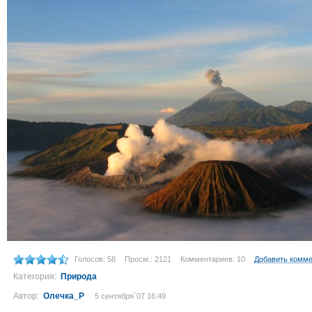
Голосов: 58
Просм.: 2121
Комментариев: 10
Добавить комм
Категория:
Природа
Автор:
Олечка_Р
5 сентября´07 16:49