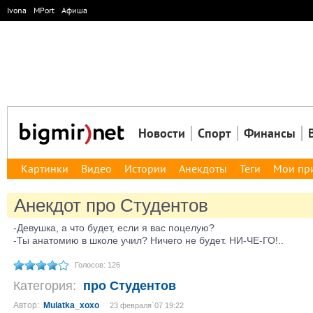
Ivona
MPort
Афиша
Новости
Спорт
Финансы
Картинки
Видео
Истории
Анекдоты
Теги
Мои пр
Анекдот про Студентов
-Девушка, а что будет, если я вас поцелую?
-Ты анатомию в школе учил? Ничего не будет. НИ-ЧЕ-ГО!..
Голосов: 126
Категория:
про Студентов
Автор:
Mulatka_xoxo
23 февраля´07 19:22