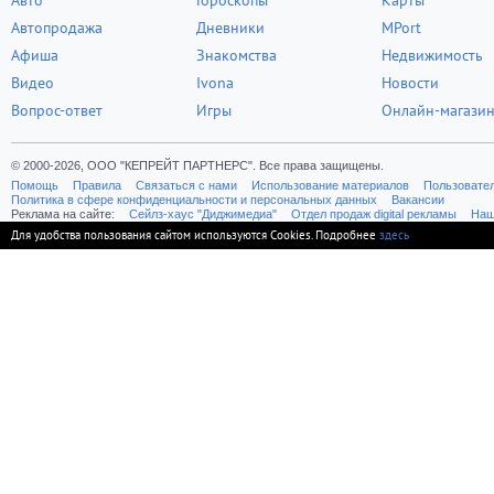
Авто
Гороскопы
Карты
Автопродажа
Дневники
MPort
Афиша
Знакомства
Недвижимость
Видео
Ivona
Новости
Вопрос-ответ
Игры
Онлайн-магази
© 2000-2026, ООО "КЕПРЕЙТ ПАРТНЕРС". Все права защищены.
Помощь
Правила
Связаться с нами
Использование материалов
Пользовате
Политика в сфере конфиденциальности и персональных данных
Вакансии
Реклама на сайте:
Cейлз-хаус "Диджимедиа"
Отдел продаж digital рекламы
Наш
Для удобства пользования сайтом используются Cookies. Подробнее
здесь