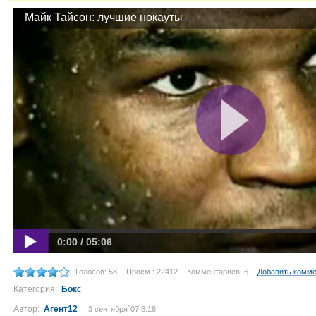
Майк Тайсон: лучшие нокауты
0:00 / 05:06
Голосов: 58
Просм.: 22412
Комментариев: 6
Добавить комм
Категория:
Бокс
Автор:
Агент12
3 сентября´07 8:18