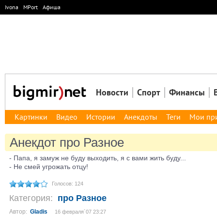
Ivona
MPort
Афиша
Новости
Спорт
Финансы
Картинки
Видео
Истории
Анекдоты
Теги
Мои пр
Анекдот про Разное
- Папа, я замуж не буду выходить, я с вами жить буду...
- Не смей угрожать отцу!
Голосов: 124
Категория:
про Разное
Автор:
Gladis
16 февраля´07 23:27