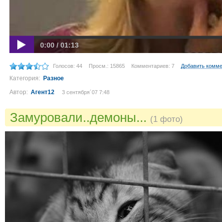
0:00 / 01:13
Голосов: 44
Просм.: 15865
Комментариев: 7
Добавить комм
Категория:
Разное
Автор:
Агент12
3 сентября´07 7:48
Замуровали..демоны...
(1 фото)