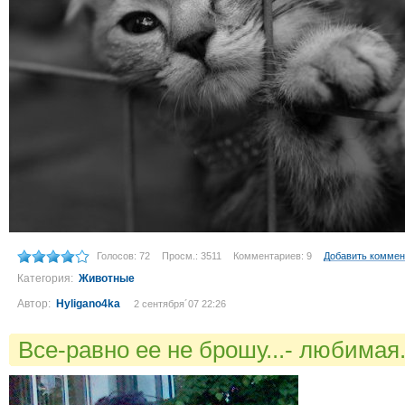
Голосов: 72
Просм.: 3511
Комментариев: 9
Добавить коммен
Категория:
Животные
Автор:
Hyligano4ka
2 сентября´07 22:26
Все-равно ее не брошу...- любимая.