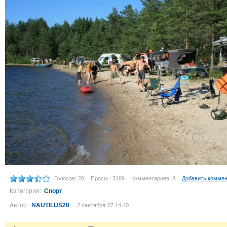
Голосов: 20
Просм.: 3189
Комментариев: 8
Добавить комме
Категория:
Спорт
Автор:
NAUTILUS20
2 сентября´07 14:40