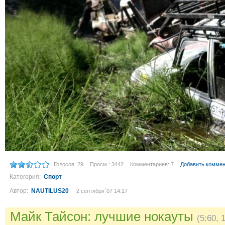
Голосов: 29
Просм.: 3442
Комментариев: 7
Добавить комме
Категория:
Спорт
Автор:
NAUTILUS20
2 сентября´07 14:17
Майк Тайсон: лучшие нокауты
(5:60, 