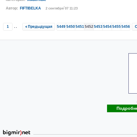
Автор:
FIFTIBELKA
2 сентября´07 11:23
1
..
Предыдущая
5449
5450
5451
5452
5453
5454
5455
5456
Подробн