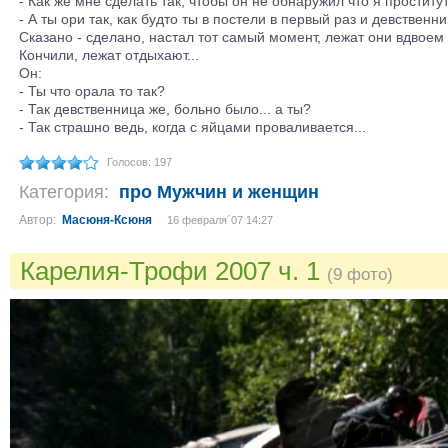
- Как же мне сделать так, чтобы он не обнаружил что я проститу
- А ты ори так, как будто ты в постели в первый раз и девственни
Сказано - сделано, настал тот самый момент, лежат они вдвоем 
Кончили, лежат отдыхают...
Он:
- Ты что орала то так?
- Так девственница же, больно было... а ты?
- Так страшно ведь, когда с яйцами проваливается...
Голосов: 197
Категория:
про Мужчин и женщин
Автор:
Масюня-Ксюня
16 февраля´07 14:27
Карелия-Трофи 2007 ч. 1
(9 фото)