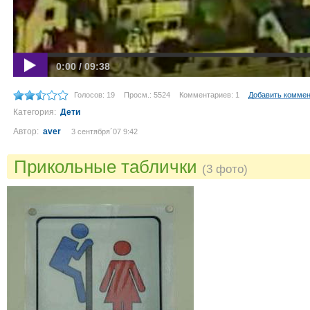
0:00 / 09:38
Голосов: 19
Просм.: 5524
Комментариев: 1
Добавить комме
Категория:
Дети
Автор:
aver
3 сентября´07 9:42
Прикольные таблички
(3 фото)