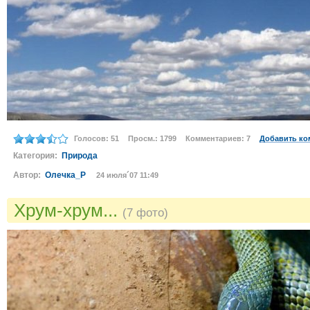
Голосов: 51
Просм.: 1799
Комментариев: 7
Добавить ко
Категория:
Природа
Автор:
Олечка_Р
24 июля´07 11:49
Хрум-хрум...
(7 фото)