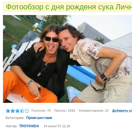
Фотообзор с дня рожденя сука Лич
Голосов: 70
Просм.: 6152
Комментариев: 23
Добавить к
Категория:
Происшествия
Автор:
TROYANDA
24 июля´07 11:18