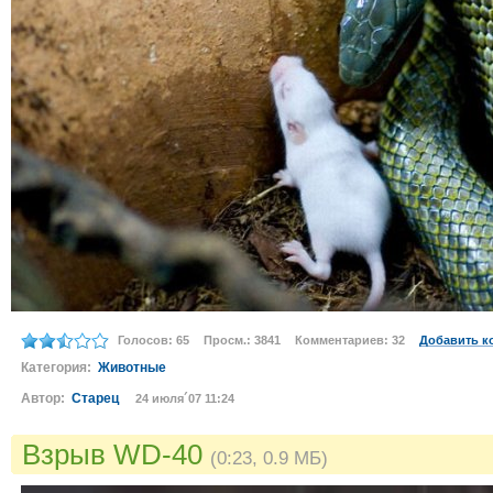
Голосов: 65
Просм.: 3841
Комментариев: 32
Добавить к
Категория:
Животные
Автор:
Старец
24 июля´07 11:24
Взрыв WD-40
(0:23, 0.9 МБ)