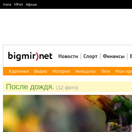
Ivona
MPort
Афиша
Новости
Спорт
Финансы
Картинки
Видео
Истории
Анекдоты
Теги
Мои пр
После дождя.
(12 фото)