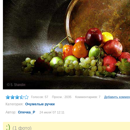
Голосов: 57
Просм.: 2035
Комментариев: 7
Добавить комме
Категория:
Очумелые ручки
Автор:
Олечка_Р
24 июля´07 12:11
:)
(1 фото)