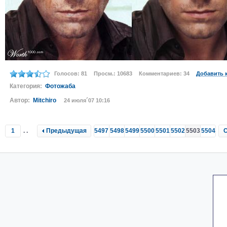
Голосов: 81
Просм.: 10683
Комментариев: 34
Добавить 
Категория:
Фотожаба
Автор:
Mitchiro
24 июля´07 10:16
1
..
Предыдущая
5497
5498
5499
5500
5501
5502
5503
5504