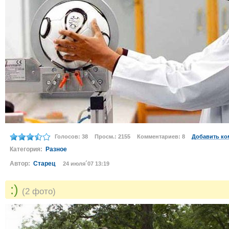
Голосов: 38
Просм.: 2155
Комментариев: 8
Добавить ко
Категория:
Разное
Автор:
Старец
24 июля´07 13:19
:)
(2 фото)