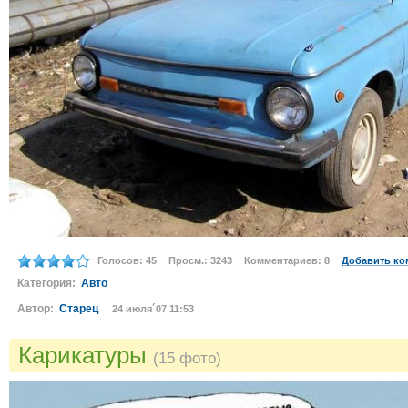
Голосов: 45
Просм.: 3243
Комментариев: 8
Добавить ко
Категория:
Авто
Автор:
Старец
24 июля´07 11:53
Карикатуры
(15 фото)