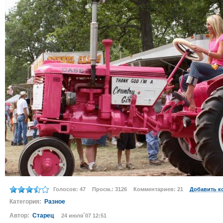
Голосов: 47
Просм.: 3126
Комментариев: 21
Добавить к
Категория:
Разное
Автор:
Старец
24 июля´07 12:51