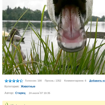
Голосов: 100
Просм.: 1352
Комментариев: 6
Добавить к
Категория:
Животные
Автор:
Старец
24 июля´07 10:35