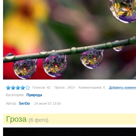
Голосов: 42
Просм.: 3414
Комментариев: 6
Добавить комме
Категория:
Природа
Автор:
SerGo
24 июля´07 13:59
Гроза
(6 фото)