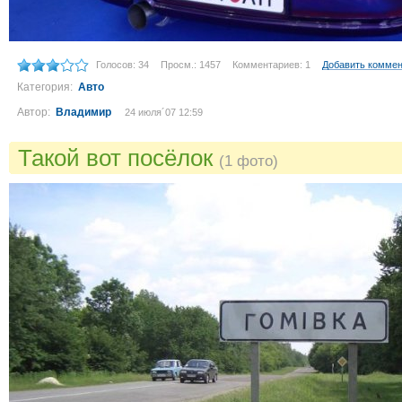
Голосов: 34
Просм.: 1457
Комментариев: 1
Добавить комме
Категория:
Авто
Автор:
Владимир
24 июля´07 12:59
Такой вот посёлок
(1 фото)