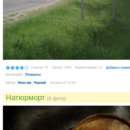
Голосов: 70
Просм.: 3419
Комментариев: 13
Добавить комм
Категория:
Плакаты
Автор:
Максим_Чорний
24 июля´07 12:49
Натюрморт
(6 фото)