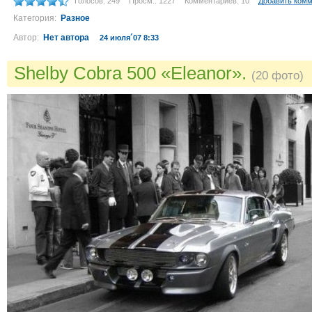
Голосов: 249
Просм.: 1227
Комментариев: 10
Добавить ком
Категория:
Разное
Автор:
Нет автора
24 июля´07 8:33
Shelby Cobra 500 «Eleanor».
(20 фото)