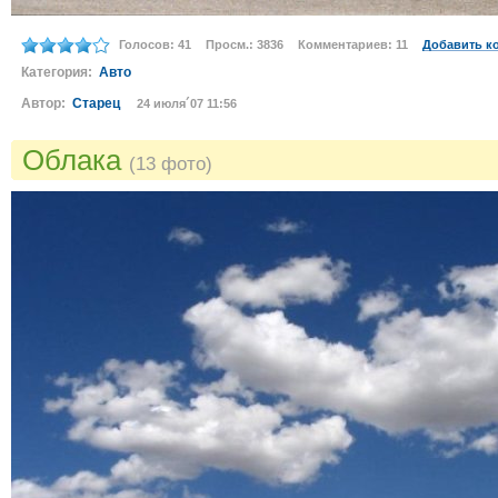
Голосов: 41
Просм.: 3836
Комментариев: 11
Добавить к
Категория:
Авто
Автор:
Старец
24 июля´07 11:56
Облака
(13 фото)