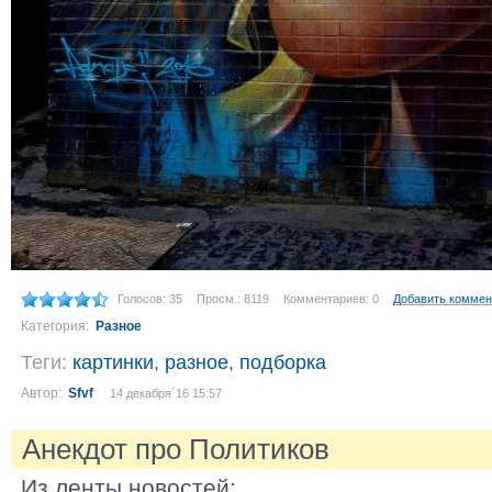
Голосов: 35
Просм.: 8119
Комментариев: 0
Добавить коммен
Категория:
Разное
Теги:
картинки
,
разное
,
подборка
Автор:
Sfvf
14 декабря´16 15:57
Анекдот про Политиков
Из ленты новостей: