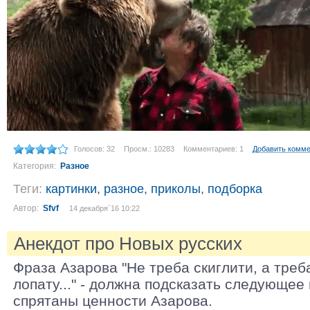
Голосов: 32
Просм.: 10283
Комментариев: 1
Добавить комм
Категория:
Разное
Теги:
картинки
,
разное
,
приколы
,
подборка
Автор:
Sfvf
14 декабря´16 10:22
Анекдот про Новых русских
Фраза Азарова "Не треба скиглити, а треб
лопату..." - должна подсказать следующее 
спрятаны ценности Азарова.