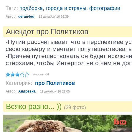
Теги:
подборка
,
города и страны
,
фотографии
Автор:
geran4eg
12 декабря´16 16:39
Анекдот про Политиков
-Путин рассчитывает, что в перспективе 
свою карьеру и мечтает попутешествовать
-Причем путешествовать он будет исключи
стерхами, чтобы Интерпол ни о чем не дог
Голосов: 64
Категория:
про Политиков
Автор:
Андревна
11 декабря´16 21:05
Всяко разно... ))
(29 фото)