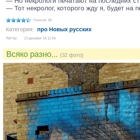
— Но некрологи печатают на последних ст
— Тот некролог, которого жду я, будет на п
Голосов: 85
Категория:
про Новых русских
Автор:
13 декабря´16 11:59
Всяко разно...
(32 фото)