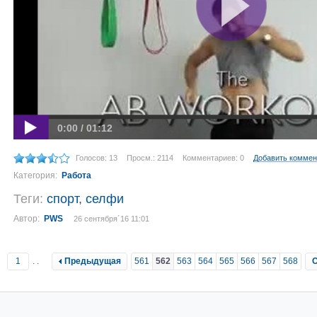
0:00 / 01:12
Голосов: 13
Просм.: 2114
Комментариев: 0
Добавить коммен
Категория:
Работа
Теги:
спорт
,
селфи
Автор:
PWS
26 сентября´16 11:01
1
..
Предыдущая
561
562
563
564
565
566
567
568