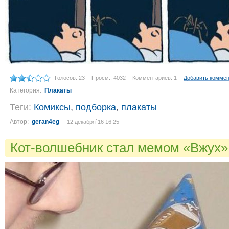
Голосов: 23
Просм.: 4032
Комментариев: 1
Добавить комме
Категория:
Плакаты
Теги:
Комиксы
,
подборка
,
плакаты
Автор:
geran4eg
12 декабря´16 16:25
Кот-волшебник стал мемом «Вжух