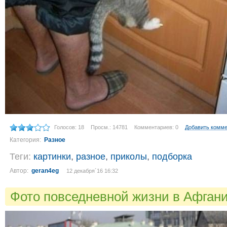
Голосов: 18
Просм.: 14781
Комментариев: 0
Добавить комм
Категория:
Разное
Теги:
картинки
,
разное
,
приколы
,
подборка
Автор:
geran4eg
12 декабря´16 16:32
Фото повседневной жизни в Афган