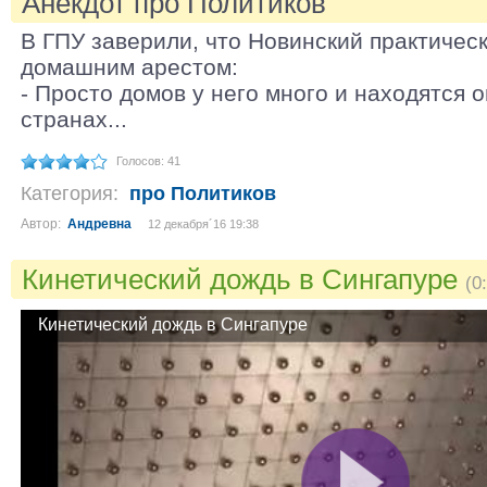
Анекдот про Политиков
В ГПУ заверили, что Новинский практичес
домашним арестом:
- Просто домов у него много и находятся 
странах...
Голосов: 41
Категория:
про Политиков
Автор:
Андревна
12 декабря´16 19:38
Кинетический дождь в Сингапуре
(0
Кинетический дождь в Сингапуре