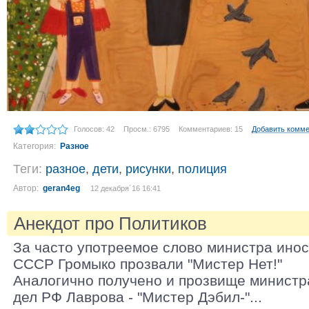
Голосов: 42
Просм.: 6795
Комментариев: 15
Добавить комм
Категория:
Разное
Теги:
разное
,
дети
,
рисунки
,
полиция
Автор:
geran4eg
12 декабря´16 16:41
Анекдот про Политиков
За часто употреемое слово министра ино
СССР Громыко прозвали "Мистер Нет!"
Аналогично получено и прозвище министр
дел РФ Лаврова - "Мистер Дэбил-"...