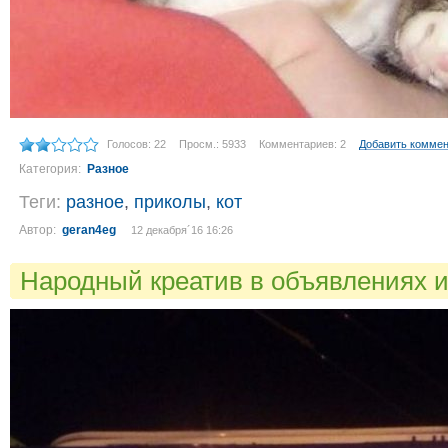
Голосов: 22
Просм.: 5933
Комментариев: 2
Добавить комме
Категория:
Разное
Теги:
разное
,
приколы
,
кот
Автор:
geran4eg
12 декабря´16 16:26
Народный креатив в объявлениях и