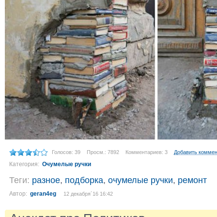
Голосов: 39
Просм.: 7892
Комментариев: 3
Добавить комме
Категория:
Очумелые ручки
Теги:
разное
,
подборка
,
очумелые ручки
,
ремонт
Автор:
geran4eg
12 декабря´16 16:42