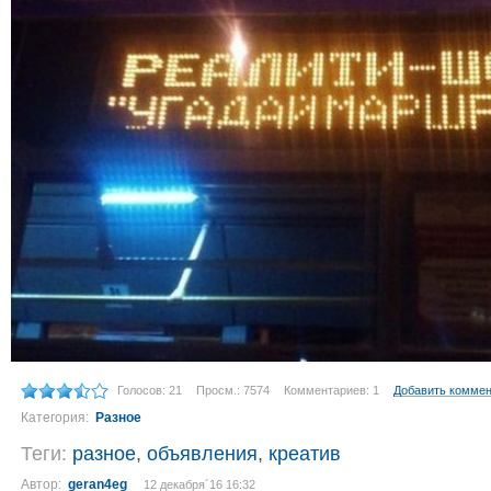
Голосов: 21
Просм.: 7574
Комментариев: 1
Добавить комме
Категория:
Разное
Теги:
разное
,
объявления
,
креатив
Автор:
geran4eg
12 декабря´16 16:32