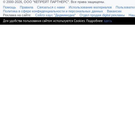
© 2000-2026, ООО "КЕПРЕЙТ ПАРТНЕРС". Все права защищены.
Помощь
Правила
Связаться с нами
Использование материалов
Пользовате
Политика в сфере конфиденциальности и персональных данных
Вакансии
Реклама на сайте:
Cейлз-хаус "Диджимедиа"
Отдел продаж digital рекламы
Наш
Для удобства пользования сайтом используются Cookies. Подробнее
здесь