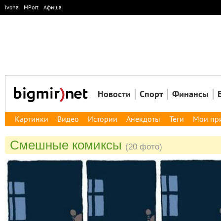
Ivona
MPort
Афиша
Новости
Спорт
Финансы
Картинки
Видео
Истории
Анекдоты
Теги
Мои пр
Смешные комиксы
(20 фото)