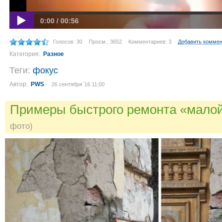
0:00 / 00:56
Голосов: 30
Просм.: 3652
Комментариев: 3
Добавить комме
Категория:
Разное
Теги:
фокус
Автор:
PWS
26 сентября´16 11:00
Примеры быстрого ремонта «мало
фото)