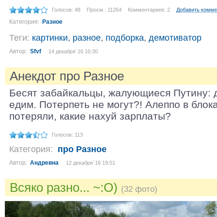
Голосов: 48
Просм.: 11264
Комментариев: 2
Добавить комме
Категория:
Разное
Теги:
картинки
,
разное
,
подборка
,
демотиватор
Автор:
Sfvf
14 декабря´16 10:30
Анекдот про Разное
Бесят забайкальцы, жалующиеся Путину: д
едим. Потерпеть не могут?! Алеппо в блок
потеряли, какие нахуй зарплаты?
Голосов: 113
Категория:
про Разное
Автор:
Андревна
12 декабря´16 19:51
Всяко разно... ~:O)
(32 фото)