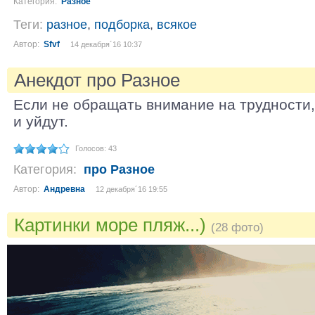
Категория:
Разное
Теги:
разное
,
подборка
,
всякое
Автор:
Sfvf
14 декабря´16 10:37
Анекдот про Разное
Если не обращать внимание на трудности,
и уйдут.
Голосов: 43
Категория:
про Разное
Автор:
Андревна
12 декабря´16 19:55
Картинки море пляж...)
(28 фото)