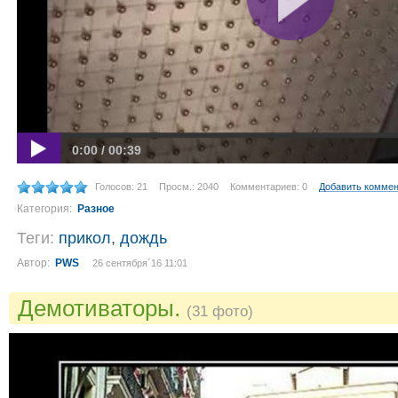
0:00 / 00:39
Голосов: 21
Просм.: 2040
Комментариев: 0
Добавить комме
Категория:
Разное
Теги:
прикол
,
дождь
Автор:
PWS
26 сентября´16 11:01
Демотиваторы.
(31 фото)