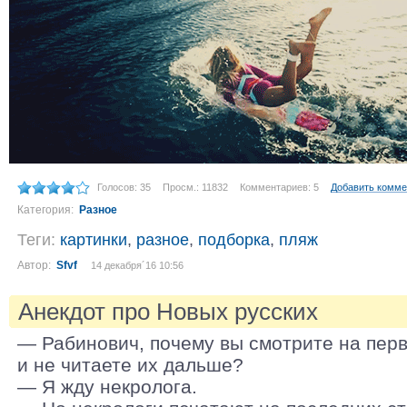
Голосов: 35
Просм.: 11832
Комментариев: 5
Добавить комме
Категория:
Разное
Теги:
картинки
,
разное
,
подборка
,
пляж
Автор:
Sfvf
14 декабря´16 10:56
Анекдот про Новых русских
— Рабинович, почему вы смотрите на перв
и не читаете их дальше?
— Я жду некролога.