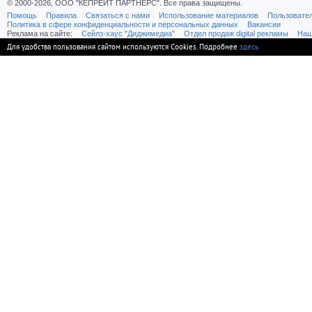
© 2000-2026, ООО "КЕПРЕЙТ ПАРТНЕРС". Все права защищены.
Помощь
Правила
Связаться с нами
Использование материалов
Пользовате
Политика в сфере конфиденциальности и персональных данных
Вакансии
Реклама на сайте:
Cейлз-хаус "Диджимедиа"
Отдел продаж digital рекламы
Наш
Для удобства пользования сайтом используются Cookies. Подробнее
здесь