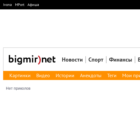
Ivona
MPort
Афиша
Новости
Спорт
Финансы
Картинки
Видео
Истории
Анекдоты
Теги
Мои пр
Нет приколов