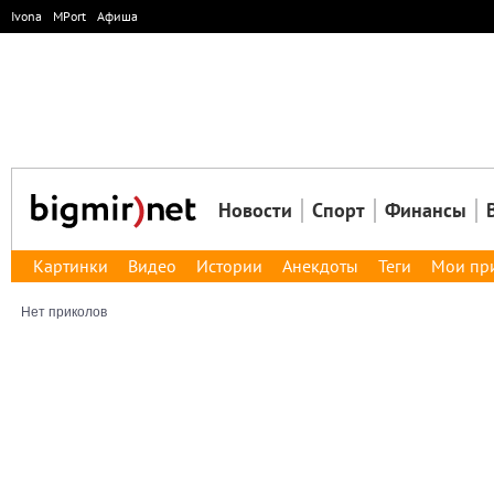
Ivona
MPort
Афиша
Новости
Спорт
Финансы
Картинки
Видео
Истории
Анекдоты
Теги
Мои пр
Нет приколов