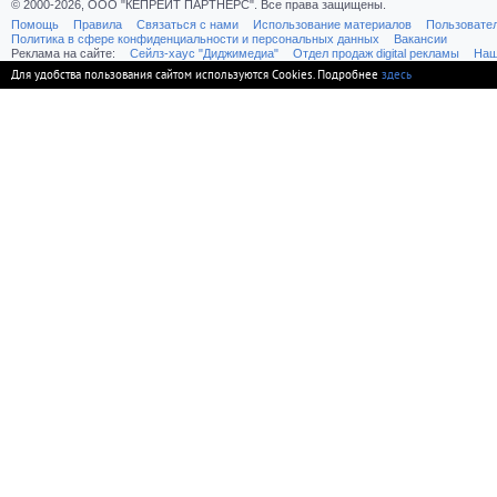
© 2000-2026, ООО "КЕПРЕЙТ ПАРТНЕРС". Все права защищены.
Помощь
Правила
Связаться с нами
Использование материалов
Пользовате
Политика в сфере конфиденциальности и персональных данных
Вакансии
Реклама на сайте:
Cейлз-хаус "Диджимедиа"
Отдел продаж digital рекламы
Наш
Для удобства пользования сайтом используются Cookies. Подробнее
здесь