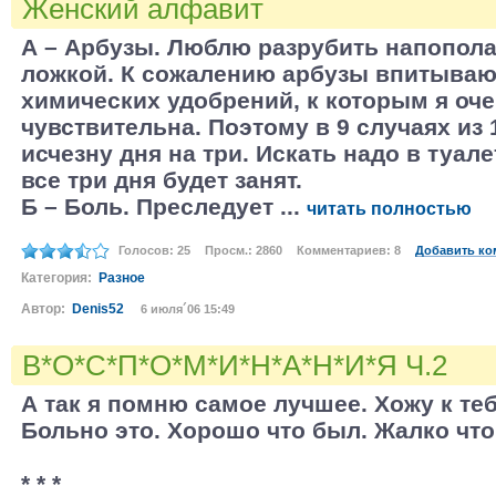
Женский алфавит
А – Арбузы. Люблю разрубить напопол
ложкой. К сожалению арбузы впитывают
химических удобрений, к которым я оч
чувствительна. Поэтому в 9 случаях из 
исчезну дня на три. Искать надо в туале
все три дня будет занят.
Б – Боль. Преследует ...
читать полностью
Голосов: 25
Просм.: 2860
Комментариев: 8
Добавить ко
Категория:
Разное
Автор:
Denis52
6 июля´06 15:49
В*О*С*П*О*М*И*Н*А*Н*И*Я Ч.2
А так я помню самое лучшее. Хожу к теб
Больно это. Хорошо что был. Жалко что
* * *