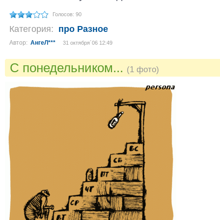
Голосов: 90
Категория:
про Разное
Автор:
АнгеЛ***
31 октября´06 12:49
С понедельником...
(1 фото)