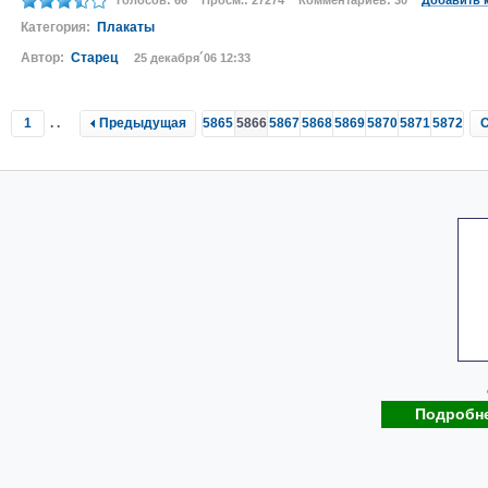
Голосов: 66
Просм.: 27274
Комментариев: 30
Добавить 
Категория:
Плакаты
Автор:
Старец
25 декабря´06 12:33
1
..
Предыдущая
5865
5866
5867
5868
5869
5870
5871
5872
Подробн