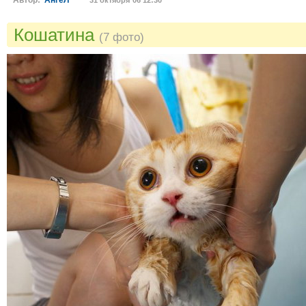
Автор:
АнгеЛ***
31 октября´06 12:30
Кошатина
(7 фото)