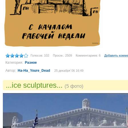
Голосов: 102
Просм.: 2509
Комментариев: 6
Добавить комм
Категория:
Разное
Автор:
Ha-Ha_Youre_Dead
25 декабря´06 16:49
...ice sculptures...
(5 фото)