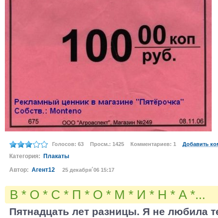
Голосов: 63
Просм.: 1425
Комментариев: 1
Добавить ко
Категория:
Плакаты
Автор:
Агент12
25 декабря´06 15:17
В * О * С * П * О * М * И * Н * А *...
Пятнадцать лет разницы. Я не любила т