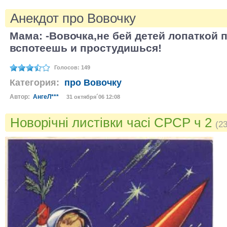
Анекдот про Вовочку
Мама: -Вовочка,не бей детей лопаткой п
вспотеешь и простудишься!
Голосов: 149
Категория:
про Вовочку
Автор:
АнгеЛ***
31 октября´06 12:08
Новорічні листівки часі СРСР ч 2
(2