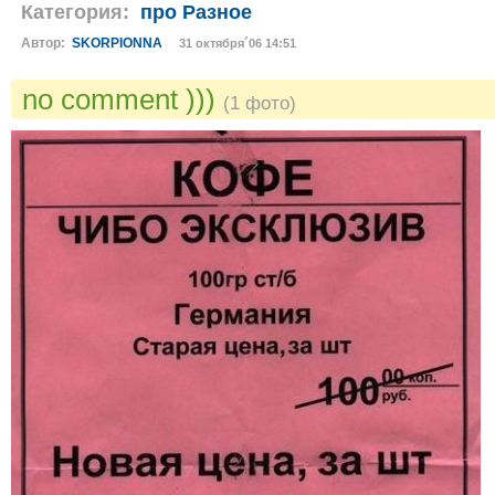
Категория:
про Разное
Автор:
SKORPIONNA
31 октября´06 14:51
no comment )))
(1 фото)