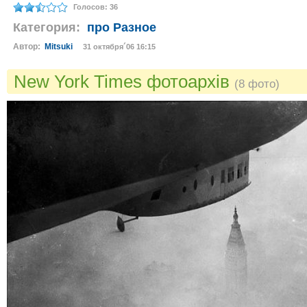
Голосов: 36
Категория:
про Разное
Автор:
Mitsuki
31 октября´06 16:15
New York Times фотоархів
(8 фото)