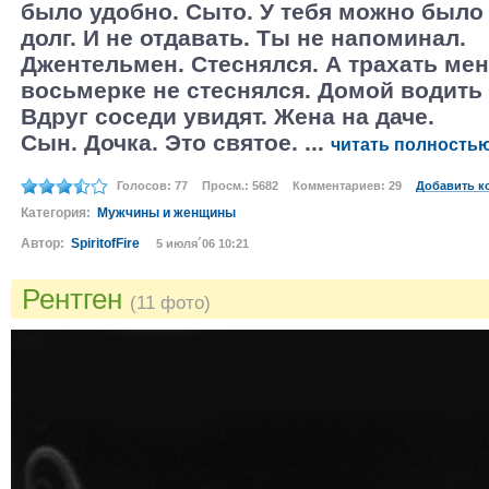
было удобно. Сыто. У тебя можно было 
долг. И не отдавать. Ты не напоминал.
Джентельмен. Стеснялся. А трахать мен
восьмерке не стеснялся. Домой водить 
Вдруг соседи увидят. Жена на даче.
Сын. Дочка. Это святое. ...
читать полность
Голосов: 77
Просм.: 5682
Комментариев: 29
Добавить к
Категория:
Мужчины и женщины
Автор:
SpiritofFire
5 июля´06 10:21
Рентген
(11 фото)