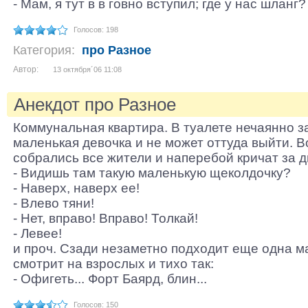
- Мам, я тут в в говно вступил; где у нас шланг?
Голосов: 198
Категория:
про Разное
Автор:
13 октября´06 11:08
Анекдот про Разное
Коммунальная квартира. В туалете нечаянно 
маленькая девочка и не может оттуда выйти. В
собрались все жители и наперебой кричат за д
- Видишь там такую маленькую щеколдочку?
- Наверх, наверх ее!
- Влево тяни!
- Нет, вправо! Вправо! Толкай!
- Левее!
и проч. Сзади незаметно подходит еще одна м
смотрит на взрослых и тихо так:
- Oфигеть... Форт Баярд, блин...
Голосов: 150