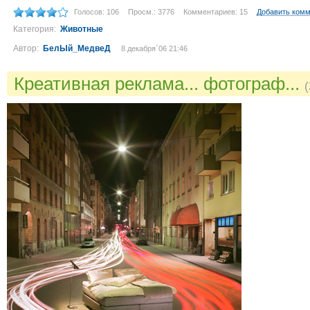
Голосов: 106
Просм.: 3776
Комментариев: 15
Добавить ком
Категория:
Животные
Автор:
БелЫй_МедвеД
8 декабря´06 21:46
Креативная реклама... фотограф...