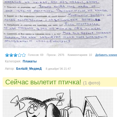
Голосов: 69
Просм.: 2976
Комментариев: 10
Добавить комм
Категория:
Плакаты
Автор:
БелЫй_МедвеД
8 декабря´06 21:47
Сейчас вылетит птичка!
(1 фото)