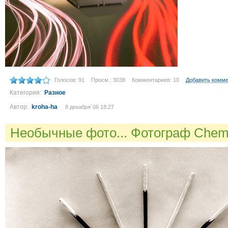
Голосов: 91
Просм.: 3038
Комментариев: 10
Добавить комм
Категория:
Разное
Автор:
kroha-ha
8 декабря´06 18:27
Необычные фото... Фотограф Chem