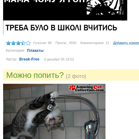
Голосов: 98
Просм.: 4556
Комментариев: 12
Добавить комм
Категория:
Плакаты
Автор:
Break-Free
8 декабря´06 18:03
Можно попить?
(2 фото)