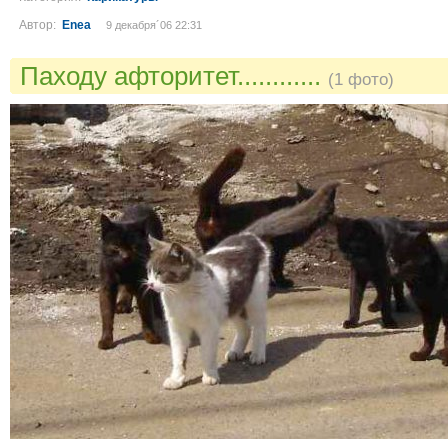
Автор:
Enea
9 декабря´06 22:31
Паходу афторитет............
(1 фото)