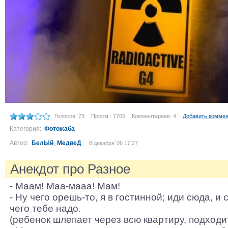
Голосов: 73
Просм.: 7765
Комментариев: 4
Добавить комме
Категория:
Фотожаба
Автор:
БелЫй_МедвеД
8 декабря´06 17:27
Анекдот про Разное
- Маам! Маа-мааа! Мам!
- Ну чего орешь-то, я в гостинной; иди сюда, и
чего тебе надо.
(ребенок шлепает через всю квартиру, подходит