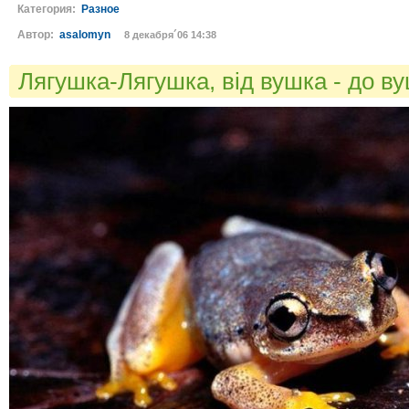
Категория:
Разное
Автор:
asalomyn
8 декабря´06 14:38
Лягушка-Лягушка, від вушка - до ву