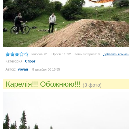
Голосов: 81
Просм.: 1892
Комментариев: 9
Добавить комме
Категория:
Спорт
Автор:
vovan
8 декабря´06 15:55
Карелія!!! Обожнюю!!!
(3 фото)