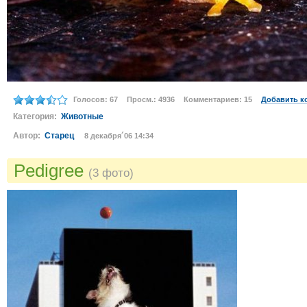
Голосов: 67
Просм.: 4936
Комментариев: 15
Добавить к
Категория:
Животные
Автор:
Старец
8 декабря´06 14:34
Pedigree
(3 фото)