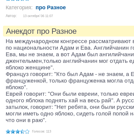
Категория:
про Разное
Автор:
13 октября´06 11:07
Анекдот про Разное
На международном конгрессе рассматривают в
по национальности Адам и Ева. Английчанин г
Ева, мы не знаем, а вот Адам был ангилийчани
джентельмен,только английчанин мог отдать 
яблоко женщине".
Француз говорит: "Кто был Адам - не знаем, а 
француженкой, только француженка могла отд
яблоко".
Еврей говорит: "Они были евреии, только евре
одного яблока поднять хай на весь рай". А рус
затылок, говорит: "Нет ребята, они были русск
могли иметь одно яблоко, сидеть голой попой н
что они в раю".
Голосов: 113