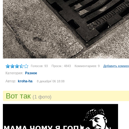
Голосов: 93
Просм.: 4843
Комментариев: 9
Добавить комме
Категория:
Разное
Автор:
kroha-ha
8 декабря´06 18:08
Вот так
(1 фото)