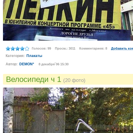
Голосов: 99
Просм.: 3011
Комментариев: 8
Добавить ко
Категория:
Плакаты
Автор:
DEMON*
8 декабря´06 15:30
Велосипеди ч 1
(20 фото)