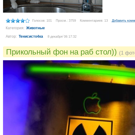
Голосов: 101
Просм.: 3759
Комментариев: 13
Добавить ком
Категория:
Животные
Автор:
Тенисисто4ка
8 декабря´06 17:32
Прикольный фон на раб стол))
(1 фот