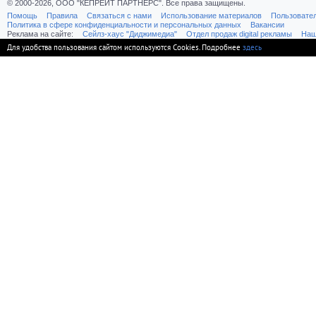
© 2000-2026, ООО "КЕПРЕЙТ ПАРТНЕРС". Все права защищены.
Помощь
Правила
Связаться с нами
Использование материалов
Пользовате
Политика в сфере конфиденциальности и персональных данных
Вакансии
Реклама на сайте:
Cейлз-хаус "Диджимедиа"
Отдел продаж digital рекламы
Наш
Для удобства пользования сайтом используются Cookies. Подробнее
здесь