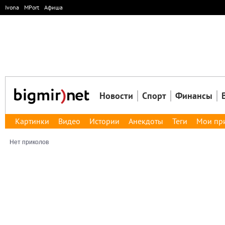
Ivona
MPort
Афиша
Новости
Спорт
Финансы
Картинки
Видео
Истории
Анекдоты
Теги
Мои пр
Нет приколов