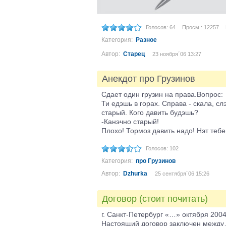
Голосов: 64
Просм.: 12257
Категория:
Разное
Автор:
Старец
23 ноября´06 13:27
Анекдот про Грузинов
Сдает один грузин на права.Вопрос:
Ти едэшь в горах. Справа - скала, сл
старый. Кого давить будэшь?
-Канэчно старый!
Плохо! Тормоз давить надо! Нэт тебе 
Голосов: 102
Категория:
про Грузинов
Автор:
Dzhurka
25 сентября´06 15:26
Договор (стоит почитать)
г. Санкт-Петербург «…» октября 2004 
Настоящий договор заключен ме