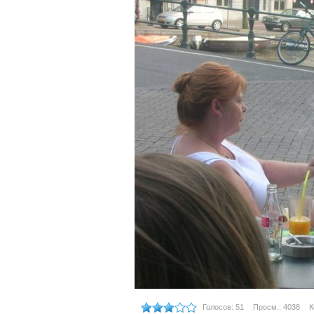
Голосов: 51
Просм.: 4038
К