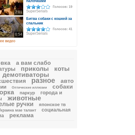
палочками
Голосов: 19
SuperSerials
2:01
Битва собаки с кошкей за
спальник
Голосов: 41
SuperSerials
0:54
ее видео
овка
а вам слабо
приколы
коты
атуры
демотиваторы
разное
сшествия
авто
собаки
ии
Оптические иллюзии
орка
города и
паркур
животные
ы
елые ручки
японское тв
социальная
Украина мае талант
реклама
ма