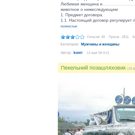
Любимая женщина и……………………………
животное о нижеследующем:
1. Предмет договора.
1.1. Настоящий договор регулирует
полностью
Голосов: 49
Просм.: 2811
К
Категория:
Мужчины и женщины
Автор:
konri
12 мая´06 9:21
Пекельний позашляховик
(19 