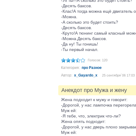
-Ух ты!!!А сколько это будет стоить?
-Десять баксов.
-Клас!А тогда можна ещё двигатель 
-Можна.
-А сколько это будет стоить?
-Десять баксов.
-Круто!А тюнинг самый класный мож
-Можна.Десять баксов.
-Да ну! Ты гонишь!
-Ты первый начал.
Голосов: 120
Категория:
про Разное
Автор:
x_Gayardo_x
25 сентября´06 17:03
Анекдот про Мужа и жену
Жена подходит к мужу и говорит:
-Дорогой, у нас лампочка перегорела
Муж ей:
-Я тебе, что, электрик что-ли?
Жена опять подходит:
-Дорогой, у нас дверь плохо закрыва
Муж ей: