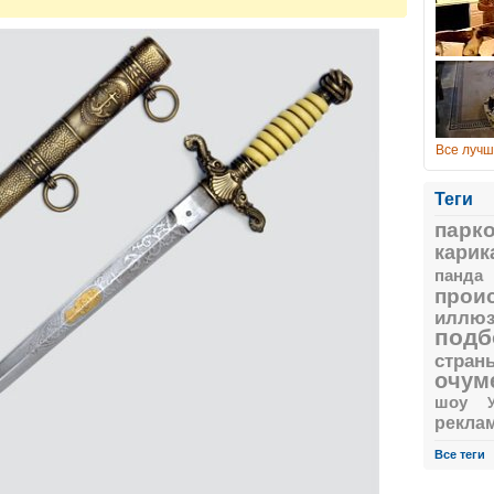
Все лучш
Теги
парк
карик
панда
прои
иллюз
подб
стран
очум
шоу
рекла
Все теги