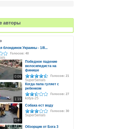
е авторы
о
 блондинок Украины - 1/8...
Голосов: 40
ials
Победное падение
велосипедиста на
финише
Голосов: 21
0:09
SuperSerials
Когда папа гуляет с
ребенком
Голосов: 27
kotya-25
1:19
Собака ест воду
Голосов: 30
SuperSerials
0:40
Обзорщик от Бога 3