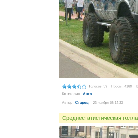
Голосов: 39
Просм.: 4160
К
Категория:
Авто
Автор:
Старец
23 ноября´06 12:33
Среднестатистическая голла