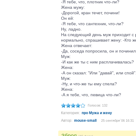
-Я тебе, что, плотник что-ли?
Жена мужу:
-Дорогой, кран течет, почини!
Он ей:
-Я тебе, что сантехник, что-ли?
Ну, ладно.
На следующий день муж приходит с ра
нормально, спрашивает жену: -Кто ж
Жена отвечает:
-Да, соседа попросила, он и починил
Муж:
-И как же ты с ним расплачивалась?
Жена:
-А он сказал: "Или "давай", или спой"
Муж:
-Ну, и что-же ты ему спела?
Жена:
-А я тебе, что, певица что-ли?
Голосов: 132
Категория:
про Мужа и жену
Автор:
mouse-small
25 сентября´06 16:31
Зброя