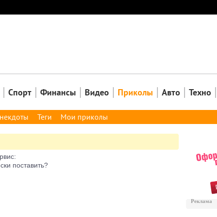
Закрыть
Спорт
Финансы
Видео
Приколы
Авто
Техно
некдоты
Теги
Мои приколы
рвис:
ски поставить?
Реклама