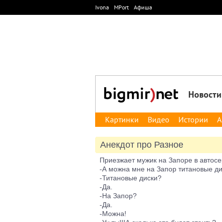
Ivona
MPort
Афиша
Новости
Картинки
Видео
Истории
А
Анекдот про Разное
Приезжает мужик на Запоре в автосе
-А можна мне на Запор титановые ди
-Титановые диски?
-Да.
-На Запор?
-Да.
-Можна!