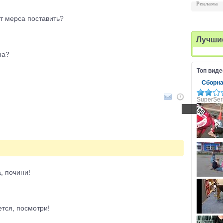
Реклама
от мерса поставить?
Лучши
на?
Топ виде
Сборная
SuperSer
, почини!
ется, посмотри!