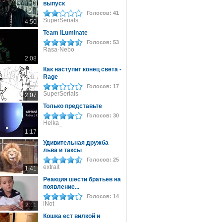
выпуск
Голосов: 41
SuperSerials
4:50
Team iLuminate
Голосов: 53
Rasa-Nebo
2:08
Как наступит конец света -
Rage
Голосов: 17
SuperSerials
2:07
Только представьте
Голосов: 30
Helka_
1:17
Удивительная дружба
льва и таксы
Голосов: 25
extrait
1:41
Реакция шести братьев на
появление...
Голосов: 14
iNot
2:11
Кошка ест вилкой и