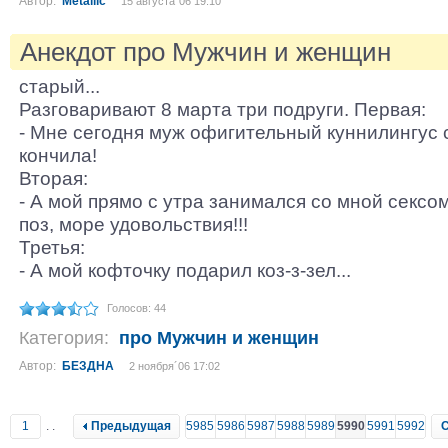
Автор:
Metallic
15 августа´06 19:10
Анекдот про Мужчин и женщин
старый...
Разговаривают 8 марта три подруги. Первая:
- Мне сегодня муж офигительный куннилингус с
кончила!
Вторая:
- А мой прямо с утра занимался со мной сексо
поз, море удовольствия!!!
Третья:
- А мой кофточку подарил коз-з-зел...
Голосов: 44
Категория:
про Мужчин и женщин
Автор:
БЕЗДНА
2 ноября´06 17:02
1
..
Предыдущая
5985
5986
5987
5988
5989
5990
5991
5992