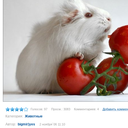
Голосов: 97
Просм.: 3083
Комментариев: 4
Добавить комме
Категория:
Животные
Автор:
bigmir)yes
2 ноября´06 11:10