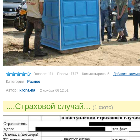
Голосов: 111
Просм.: 1747
Комментариев: 5
Добавить комме
Категория:
Разное
Автор:
kroha-ha
2 ноября´06 12:51
....Страховой случай...
(1 фото)