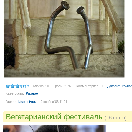
Голосов: 50
Просм.: 5769
Комментариев: 11
Добавить комме
Категория:
Разное
Автор:
bigmir)yes
2 ноября´06 11:01
Вегетарианский фестиваль
(16 фото)