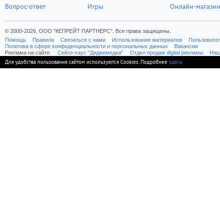
Вопрос-ответ
Игры
Онлайн-магази
© 2000-2026, ООО "КЕПРЕЙТ ПАРТНЕРС". Все права защищены.
Помощь
Правила
Связаться с нами
Использование материалов
Пользовате
Политика в сфере конфиденциальности и персональных данных
Вакансии
Реклама на сайте:
Cейлз-хаус "Диджимедиа"
Отдел продаж digital рекламы
Наш
Для удобства пользования сайтом используются Cookies. Подробнее
здесь