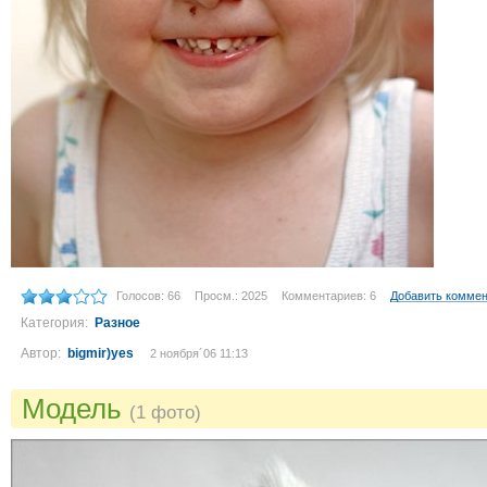
Голосов: 66
Просм.: 2025
Комментариев: 6
Добавить комме
Категория:
Разное
Автор:
bigmir)yes
2 ноября´06 11:13
Модель
(1 фото)