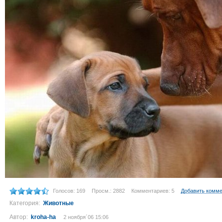
Голосов: 169
Просм.: 2882
Комментариев: 5
Добавить комм
Категория:
Животные
Автор:
kroha-ha
2 ноября´06 15:06