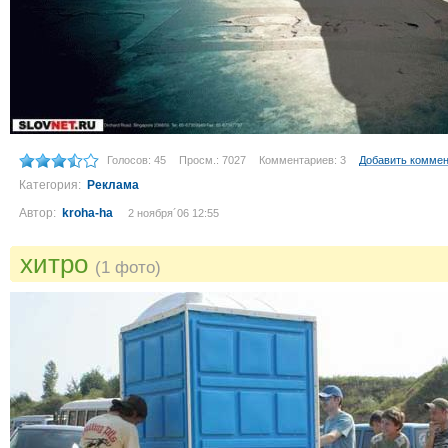
Голосов: 45
Просм.: 7027
Комментариев: 3
Добавить комме
Категория:
Реклама
Автор:
kroha-ha
2 ноября´06 12:55
хитро
(1 фото)