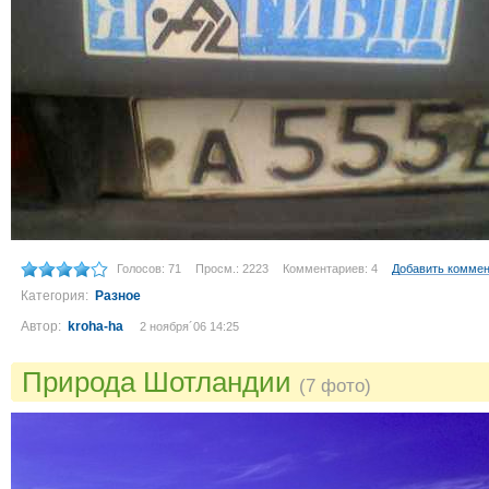
Голосов: 71
Просм.: 2223
Комментариев: 4
Добавить комме
Категория:
Разное
Автор:
kroha-ha
2 ноября´06 14:25
Природа Шотландии
(7 фото)