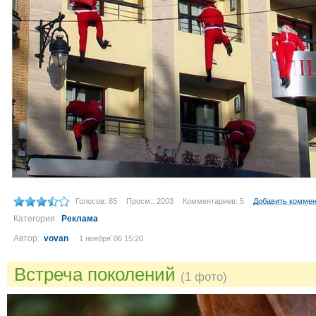
Голосов: 85
Просм.: 2003
Комментариев: 5
Добавить комме
Категория:
Реклама
Автор:
vovan
1 ноября´06 15:20
Встреча поколений
(1 фото)