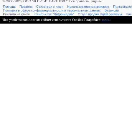
© 2000-2026, ООО "КЕПРЕЙТ ПАРТНЕРС". Все права защищены.
Помощь
Правила
Связаться с нами
Использование материалов
Пользовате
Политика в сфере конфиденциальности и персональных данных
Вакансии
Реклама на сайте:
Cейлз-хаус "Диджимедиа"
Отдел продаж digital рекламы
Наш
Для удобства пользования сайтом используются Cookies. Подробнее
здесь