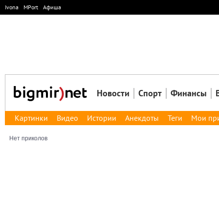
Ivona
MPort
Афиша
Новости
Спорт
Финансы
Картинки
Видео
Истории
Анекдоты
Теги
Мои пр
Нет приколов