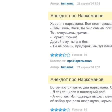
Автор:
tumanna
21 апреля´04 9:38
Анекдот про Наркоманов
Хоронят наркомана. Все стоят вмазан
- Слышишь, Вася, ты был самым близ
Тот, очнувшись, кричит:
- Горько, горько!
Другой ему, тыча в бок:
- Ты че орешь, придурок, мы тут па
Голосов: 98
Категория:
про Наркоманов
Автор:
tumanna
21 апреля´04 9:37
Анекдот про Наркоманов
Встречаются как-то два наркомана. 
- Я так тащился в последний раз!
- А я-то как! Из подъезда вышел, ме
об забор два раза шваркнуло, карма
Голосов: 92