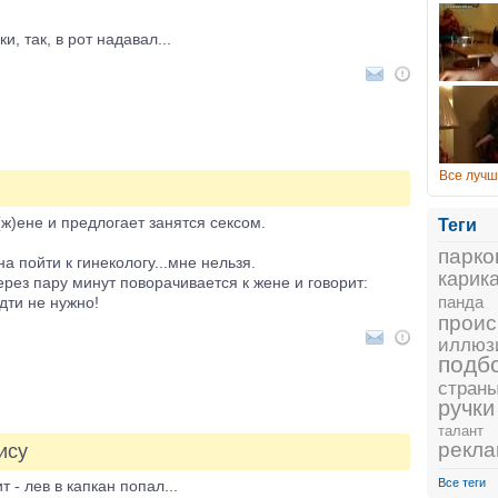
и, так, в рот надавал...
Все лучш
ж)ене и предлогает занятся сексом.
Теги
парко
а пойти к гинекологу...мне нельзя.
карик
рез пару минут поворачивается к жене и говорит:
панда
идти не нужно!
проис
иллюз
подб
стран
ручки
талант
рекл
ису
Все теги
т - лев в капкан попал...