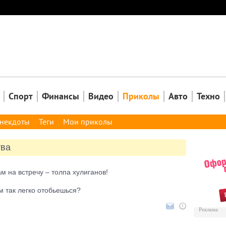
Закрыть
Спорт
Финансы
Видео
Приколы
Авто
Техно
некдоты
Теги
Мои приколы
тва
ам на встречу – толпа хулиганов!
ом так легко отобьешься?
Реклама