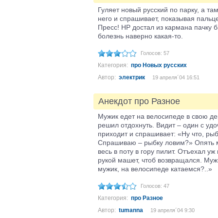
Гуляет новый русский по парку, а та
него и спрашивает, показывая пальцем
Пресс! НР достал из кармана пачку ба
болезнь наверно какая-то.
Голосов: 57
Категория:
про Новых русских
Автор:
электрик
19 апреля´04 16:51
Анекдот про Разное
Мужик едет на велосипеде в свою де
решил отдохнуть. Видит – один с удо
приходит и спрашивает: «Ну что, рыб
Спрашиваю – рыбку ловим?» Опять м
весь в поту в гору пилит. Отъехал уж
рукой машет, чтоб возвращался. Муж
мужик, на велосипеде катаемся?..»
Голосов: 47
Категория:
про Разное
Автор:
tumanna
19 апреля´04 9:30