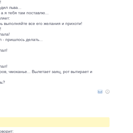
!
дил льва...
 а я тебя там поставлю...
ляет:
ерь выполняйте все его желания и прихоти!
!
лала!
л - пришлось делать...
лал!
лал!
аров, чмоканье... Вылетает заяц, рот вытирает и
шь?
оворит: