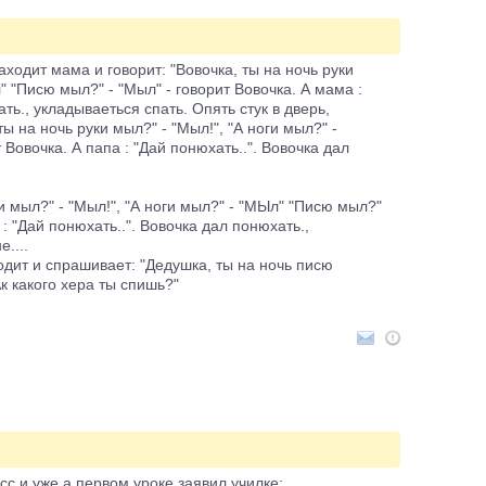
заходит мама и говорит: "Вовочка, ты на ночь руки
" "Писю мыл?" - "Мыл" - говорит Вовочка. А мама :
ть., укладываеться спать. Опять стук в дверь,
ты на ночь руки мыл?" - "Мыл!", "А ноги мыл?" -
Вовочка. А папа : "Дай понюхать..". Вовочка дал
ки мыл?" - "Мыл!", "А ноги мыл?" - "МЫл" "Писю мыл?"
 : "Дай понюхать..". Вовочка дал понюхать.,
....
ходит и спрашивает: "Дедушка, ты на ночь писю
Ак какого хера ты спишь?"
с и уже а первом уроке заявил училке: