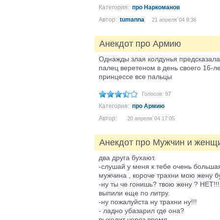
Категория:
про Наркоманов
Автор:
tumanna
21 апреля´04 9:36
Анекдот про Армию
Однажды злая колдунья предсказала 
палец веретеном в день своего 16-ле
принцессе все пальцы
Голосов: 97
Категория:
про Армию
Автор:
20 апреля´04 17:05
Анекдот про Мужчин и женщ
два друга бухают.
-слушай у меня к тебе очень больша
мужчина , короче трахни мою жену б
-ну ты че гонишь? твою жену ? НЕТ!!!
выпили еще по литру.
-ну пожалуйста ну трахни ну!!!
- ладно убазарил где она?
выходит через время