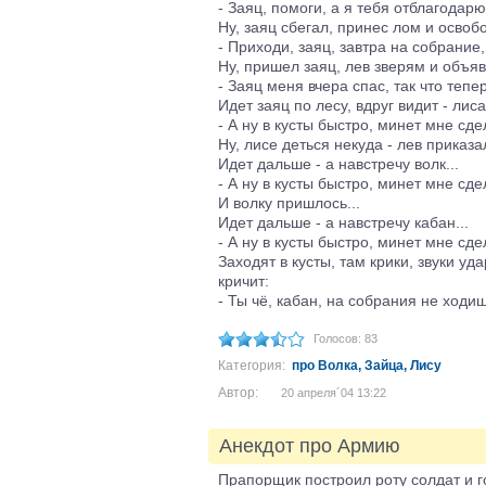
- Заяц, помоги, а я тебя отблагодарю
Ну, заяц сбегал, принес лом и освобо
- Приходи, заяц, завтра на собрание,
Ну, пришел заяц, лев зверям и объяв
- Заяц меня вчера спас, так что теп
Идет заяц по лесу, вдруг видит - лиса
- А ну в кусты быстро, минет мне сде
Ну, лисе деться некуда - лев приказа
Идет дальше - а навстречу волк...
- А ну в кусты быстро, минет мне сде
И волку пришлось...
Идет дальше - а навстречу кабан...
- А ну в кусты быстро, минет мне сде
Заходят в кусты, там крики, звуки уд
кричит:
- Ты чё, кабан, на собрания не ходи
Голосов: 83
Категория:
про Волка, Зайца, Лису
Автор:
20 апреля´04 13:22
Анекдот про Армию
Прапорщик построил роту солдат и г