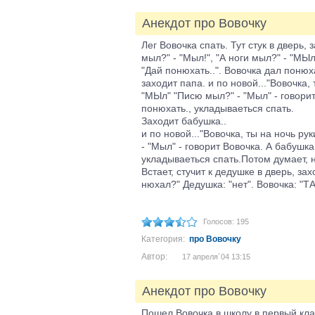
Анекдот про Вовочку
Лег Вовочка спать. Тут стук в дверь, 
мыл?" - "Мыл!", "А ноги мыл?" - "МЫл
"Дай понюхать..". Вовочка дал понюха
заходит папа. и по новой..."Вовочка, 
"МЫл" "Писю мыл?" - "Мыл" - говорит 
понюхать., укладываеться спать.
Заходит бабушка..
и по новой..."Вовочка, ты на ночь ру
- "Мыл" - говорит Вовочка. А бабушка
укладываеться спать.Потом думает, не
Встает, стучит к дедушке в дверь, за
нюхал?" Дедушка: "нет". Вовочка: "Т
Голосов: 195
Категория:
про Вовочку
Автор:
17 апреля´04 13:15
Анекдот про Вовочку
Пошел Вовочка в школу в первый клас