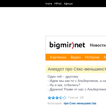
Ivona
MPort
Афиша
Новости
Картинки
Видео
Истории
А
Анекдот про Секс-меньшинс
Один гей – другому:
- Идем мы как-то с Альбертиком, а н
- Ну и как, отбились?
- Дурачок! Разве от нас с Альбертик
Голосов: 100
Категория:
про Секс-меньшинства