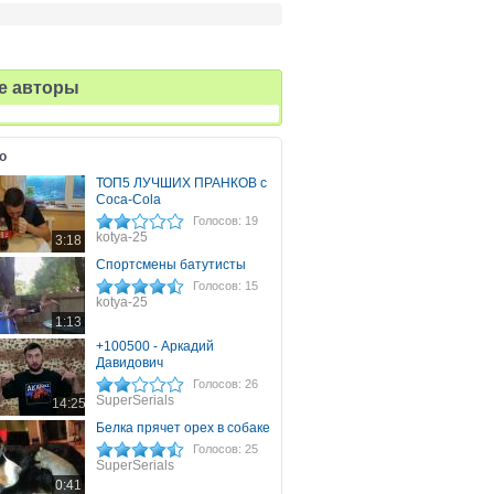
е авторы
о
ТОП5 ЛУЧШИХ ПРАНКОВ с
Coca-Cola
Голосов: 19
kotya-25
3:18
Спортсмены батутисты
Голосов: 15
kotya-25
1:13
+100500 - Аркадий
Давидович
Голосов: 26
SuperSerials
14:25
Белка прячет орех в собаке
Голосов: 25
SuperSerials
0:41