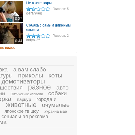
Не в коня корм
Голосов: 5
geran4eg
0:37
Собака с самым длинным
языком
Голосов: 2
kotya-25
0:44
ее видео
вка
а вам слабо
приколы
коты
атуры
демотиваторы
разное
шествия
авто
собаки
ии
Оптические иллюзии
орка
города и
паркур
животные
очумелые
ы
японское тв шоу
Украина мае
социальная реклама
ама