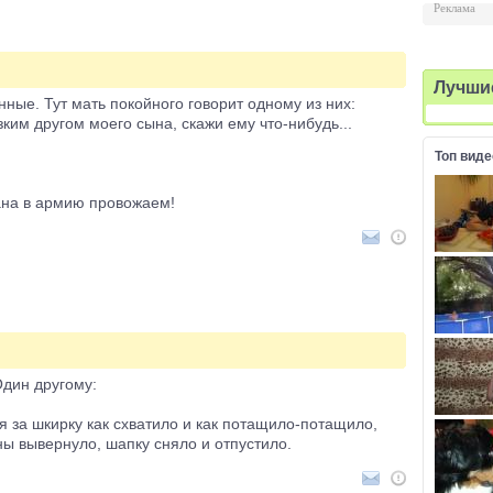
Реклама
Лучши
ные. Тут мать покойного говорит одному из них:
ким другом моего сына, скажи ему что-нибудь...
Топ виде
цана в армию провожаем!
Один другому:
ня за шкирку как схватило и как потащило-потащило,
ны вывернуло, шапку сняло и отпустило.