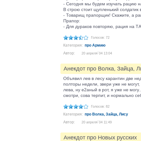
- Сегодня мы будем изучать рацию на
В строю стоит щупленький солдатик 
- Товарищ прапорщик! Скажите, а ра
Прапор:
- Для дураков повторяю, рация на ТА
Голосов: 72
Категория:
про Армию
Автор:
20 апреля´04 13:04
Анекдот про Волка, Зайца, Л
Объявил лев в лесу карантин две нед
полторы недели, звери уже не могут,
лева, ну е2аный в рот, я уже не могу.
смотри, сова терпит, и нормально себ
Голосов: 82
Категория:
про Волка, Зайца, Лису
Автор:
20 апреля´04 11:49
Анекдот про Новых русских