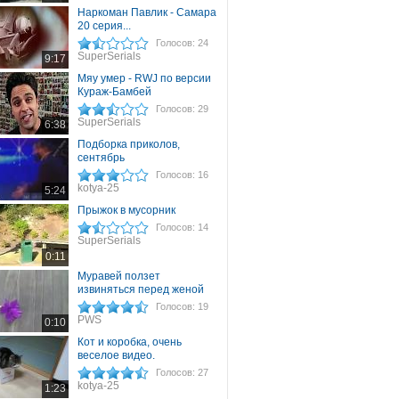
Наркоман Павлик - Самара
20 серия...
Голосов: 24
SuperSerials
9:17
Мяу умер - RWJ по версии
Кураж-Бамбей
Голосов: 29
SuperSerials
6:38
Подборка приколов,
сентябрь
Голосов: 16
kotya-25
5:24
Прыжок в мусорник
Голосов: 14
SuperSerials
0:11
Муравей ползет
извиняться перед женой
Голосов: 19
PWS
0:10
Кот и коробка, очень
веселое видео.
Голосов: 27
kotya-25
1:23