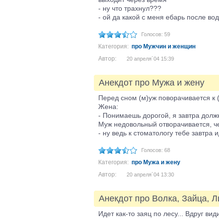
- ну что трахнул???
- ой да какой с меня ебарь после водк
Голосов: 59
Категория:
про Мужчин и женщин
Автор:
20 апреля´04 15:39
Анекдот про Мужа и жену
Перед сном (м)уж поворачивается к (
Жена:
- Понимаешь дорогой, я завтра должн
Муж недовольный отворачивается, че
- ну ведь к стоматологу тебе завтра 
Голосов: 68
Категория:
про Мужа и жену
Автор:
20 апреля´04 13:30
Анекдот про Волка, Зайца, Л
Идет как-то заяц по лесу... Вдруг види