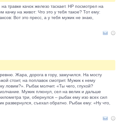
м на травке качок железо таскает. НР посмотрел на
 качку на живот: Что это у тебя такое? Тот ему:
ксов: Вот это пресс, а у тебя мужик не знаю,
ревню. Жара, дорога в гору, замучился. На мосту
чкой стоит, на поплавок смотрит. Мужик к нему
ку ловим?». Рыбак молчит. «Ты чего, глухой?
олчание. Мужик плюнул, сел на велик и дальше
 километра три, обернулся – рыбак ему изо всех сил
ик развернулся, съехал обратно. Рыбак ему: «Ну что,