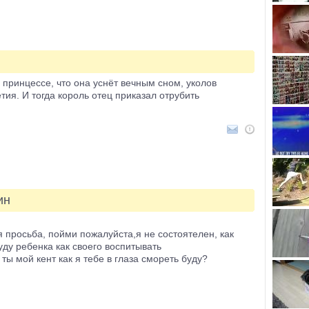
принцессе, что она уснёт вечным сном, уколов
тия. И тогда король отец приказал отрубить
ин
я просьба, пойми пожалуйста,я не состоятелен, как
уду ребенка как своего воспитывать
 ты мой кент как я тебе в глаза смореть буду?