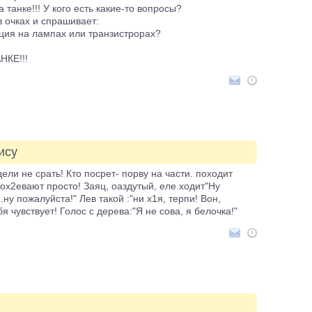
 танке!!! У кого есть какие-то вопросы?
в очках и спрашивает:
ция на лампах или транзистрорах?
НКЕ!!!
ису
ели не срать! Кто посрет- порву на части. походит
 ох2евают просто! Заяц, оаздутый, еле ходит"Ну
..ну пожалуйста!" Лев такой :"ни х1я, терпи! Вон,
я чувствует! Голос с дерева:"Я не сова, я белочка!"