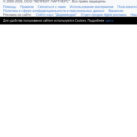
© 2000-2026, ООО "КЕПРЕЙТ ПАРТНЕРС". Все права защищены.
Помощь
Правила
Связаться с нами
Использование материалов
Пользовате
Политика в сфере конфиденциальности и персональных данных
Вакансии
Реклама на сайте:
Cейлз-хаус "Диджимедиа"
Отдел продаж digital рекламы
Наш
Для удобства пользования сайтом используются Cookies. Подробнее
здесь