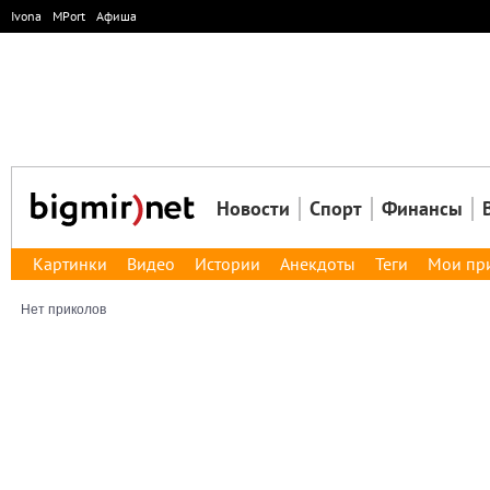
Ivona
MPort
Афиша
Новости
Спорт
Финансы
Картинки
Видео
Истории
Анекдоты
Теги
Мои пр
Нет приколов