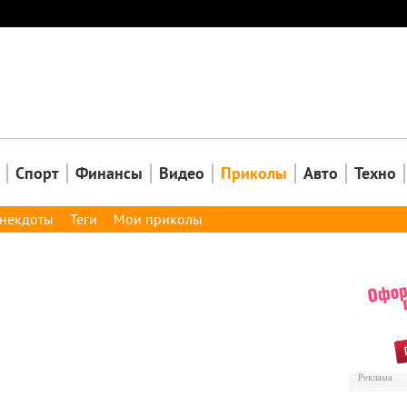
Закрыть
Спорт
Финансы
Видео
Приколы
Авто
Техно
некдоты
Теги
Мои приколы
Реклама