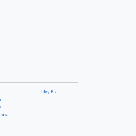
Шоу-Biz
т
о
ансы
о