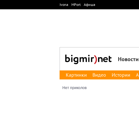
Ivona
MPort
Афиша
Новости
Картинки
Видео
Истории
А
Нет приколов