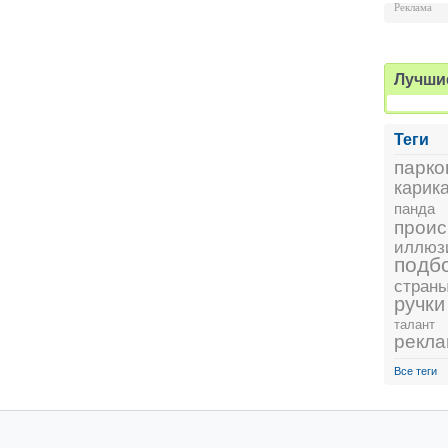
Реклама
Лучши
Теги
парко
карик
панда
проис
иллюз
подб
стран
ручки
талант
рекл
Все теги