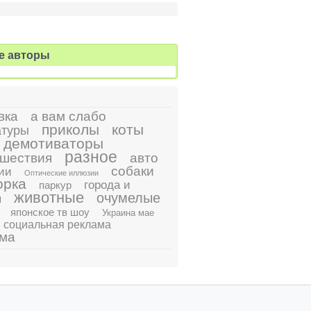
е авторы
вка
а вам слабо
приколы
коты
атуры
демотиваторы
разное
шествия
авто
собаки
ии
Оптические иллюзии
орка
города и
паркур
животные
очумелые
ы
японское тв шоу
Украина мае
социальная реклама
ама