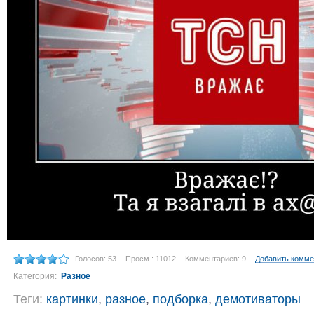
Голосов: 53
Просм.: 11012
Комментариев: 9
Добавить комме
Категория:
Разное
Теги:
картинки
,
разное
,
подборка
,
демотиваторы