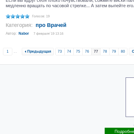
Если вы вдруг себя плохо почувствовали, сожмите виски па
медленно вращать по часовой стрелке... А затем выпейте его
Голосов: 19
Категория:
про Врачей
Автор:
Nabor
7 февраля´19 13:16
1
..
Предыдущая
73
74
75
76
77
78
79
80
Подробн