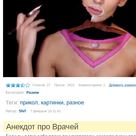
Голосов: 27
Просм.: 9421
Комментариев: 1
Добавить комме
Категория:
Разное
Теги:
прикол
,
картинки
,
разное
Автор:
Sfvf
7 февраля´19 11:43
Анекдот про Врачей