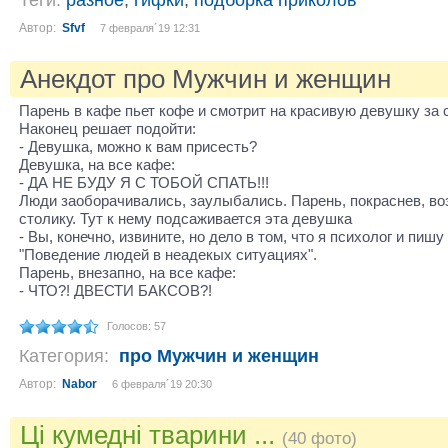
Автор:
Sfvf
7 февраля´19 12:31
Анекдот про Мужчин и женщин
Парень в кафе пьет кофе и смотрит на красивую девушку за 
Наконец решает подойти:
- Девушка, можно к вам присесть?
Девушка, на все кафе:
- ДА НЕ БУДУ Я С ТОБОЙ СПАТЬ!!!
Люди заоборачивались, заулыбались. Парень, покраснев, во
столику. Тут к нему подсаживается эта девушка
- Вы, конечно, извините, но дело в том, что я психолог и пиш
"Поведение людей в неадекых ситуациях".
Парень, внезапно, на все кафе:
- ЧТО?! ДВЕСТИ БАКСОВ?!
Голосов: 57
Категория:
про Мужчин и женщин
Автор:
Nabor
6 февраля´19 20:30
Ці кумедні тварини ...
(40 фото)