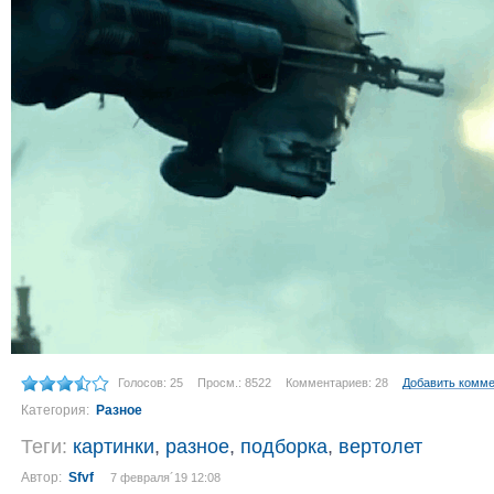
Голосов: 25
Просм.: 8522
Комментариев: 28
Добавить комм
Категория:
Разное
Теги:
картинки
,
разное
,
подборка
,
вертолет
Автор:
Sfvf
7 февраля´19 12:08