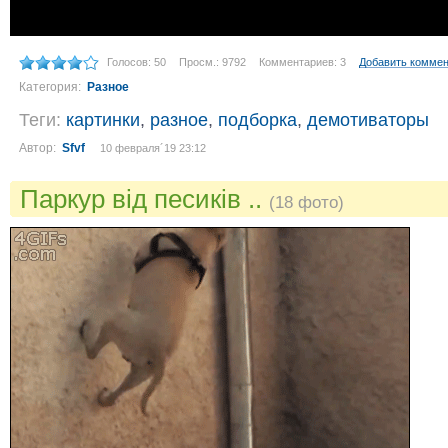
Голосов: 50
Просм.: 9792
Комментариев: 3
Добавить комме
Категория:
Разное
Теги:
картинки
,
разное
,
подборка
,
демотиваторы
Автор:
Sfvf
10 февраля´19 23:12
Паркур від песиків ..
(18 фото)