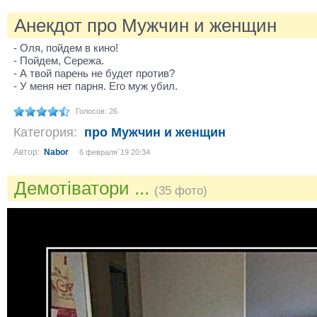
Анекдот про Мужчин и женщин
- Оля, пойдем в кино!
- Пойдем, Сережа.
- А твой парень не будет против?
- У меня нет парня. Его муж убил.
Голосов: 26
Категория:
про Мужчин и женщин
Автор:
Nabor
6 февраля´19 20:34
Демотіватори ...
(35 фото)