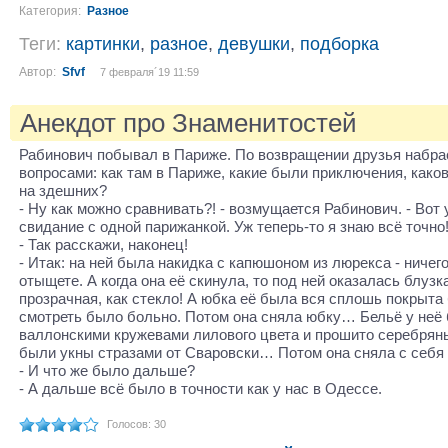
Категория:
Разное
Теги:
картинки
,
разное
,
девушки
,
подборка
Автор:
Sfvf
7 февраля´19 11:59
Анекдот про Знаменитостей
Рабинович побывал в Париже. По возвращении друзья набра
вопросами: как там в Париже, какие были приключения, како
на здешних?
- Ну как можно сравнивать?! - возмущается Рабинович. - Вот
свидание с одной парижанкой. Уж теперь-то я знаю всё точно
- Так расскажи, наконец!
- Итак: на ней была накидка с капюшоном из люрекса - ничег
отыщете. А когда она её скинула, то под ней оказалась блузк
прозрачная, как стекло! А юбка её была вся сплошь покрыта 
смотреть было больно. Потом она сняла юбку… Бельё у неё
валлонскими кружевами лилового цвета и прошито серебря
были укны стразами от Сваровски… Потом она сняла с себя 
- И что же было дальше?
- А дальше всё было в точности как у нас в Одессе.
Голосов: 30