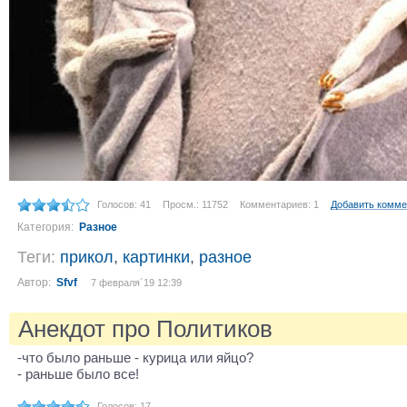
Голосов: 41
Просм.: 11752
Комментариев: 1
Добавить комме
Категория:
Разное
Теги:
прикол
,
картинки
,
разное
Автор:
Sfvf
7 февраля´19 12:39
Анекдот про Политиков
-что было раньше - курица или яйцо?
- раньше было все!
Голосов: 17