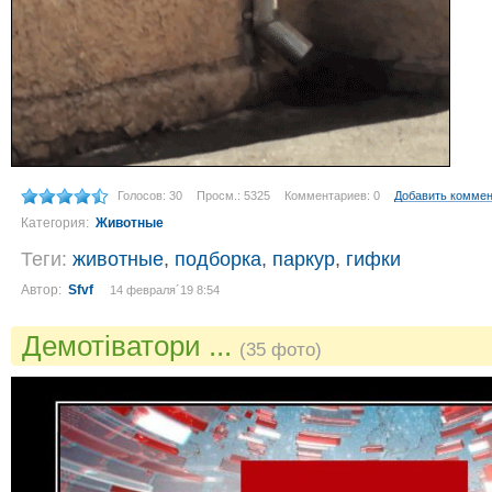
Голосов: 30
Просм.: 5325
Комментариев: 0
Добавить комме
Категория:
Животные
Теги:
животные
,
подборка
,
паркур
,
гифки
Автор:
Sfvf
14 февраля´19 8:54
Демотіватори ...
(35 фото)