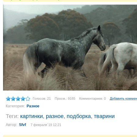
Голосов: 21
Просм.: 9165
Комментариев: 0
Добавить комме
Категория:
Разное
Теги:
картинки
,
разное
,
подборка
,
тварини
Автор:
Sfvf
7 февраля´19 12:21