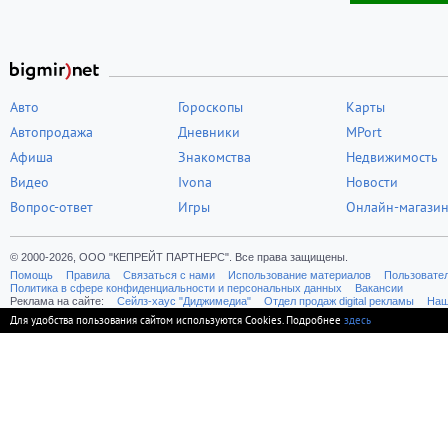
Авто
Гороскопы
Карты
Автопродажа
Дневники
MPort
Афиша
Знакомства
Недвижимость
Видео
Ivona
Новости
Вопрос-ответ
Игры
Онлайн-магази
© 2000-2026, ООО "КЕПРЕЙТ ПАРТНЕРС". Все права защищены.
Помощь
Правила
Связаться с нами
Использование материалов
Пользовате
Политика в сфере конфиденциальности и персональных данных
Вакансии
Реклама на сайте:
Cейлз-хаус "Диджимедиа"
Отдел продаж digital рекламы
Наш
Для удобства пользования сайтом используются Cookies. Подробнее
здесь