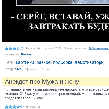
Голосов: 42
Просм.: 12024
Комментариев: 4
Добавить комм
Категория:
Разное
Теги:
картинки
,
разное
,
подборка
,
демотиваторы
Автор:
Sfvf
7 февраля´19 12:04
Анекдот про Мужа и жену
Пятнадцать лет назад цыганка мне нагадала, что все свои де
женщин. Сейчас у меня жена и трое дочерей. Но пятнадцать 
представлялось иначе...
Голосов: 36