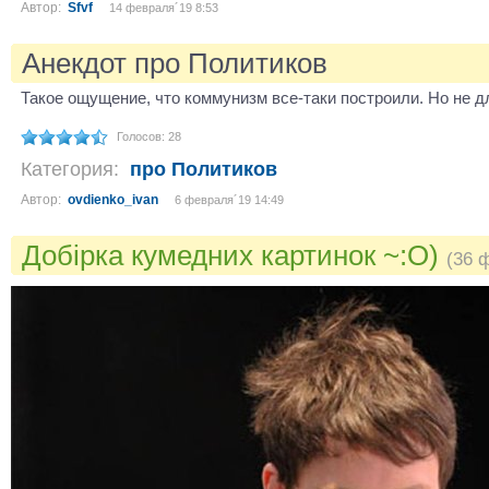
Автор:
Sfvf
14 февраля´19 8:53
Анекдот про Политиков
Такое ощущение, что коммунизм все-таки построили. Но не д
Голосов: 28
Категория:
про Политиков
Автор:
ovdienko_ivan
6 февраля´19 14:49
Добірка кумедних картинок ~:O)
(36 