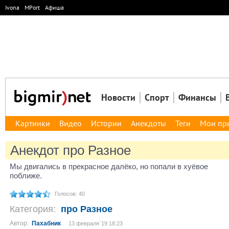
Ivona
MPort
Афиша
Новости
Спорт
Финансы
Картинки
Видео
Истории
Анекдоты
Теги
Мои пр
Анекдот про Разное
Мы двигались в прекрасное далёко, но попали в хуёвое
поближе.
Голосов: 40
Категория:
про Разное
Автор:
Пахабник
13 февраля´19 18:23