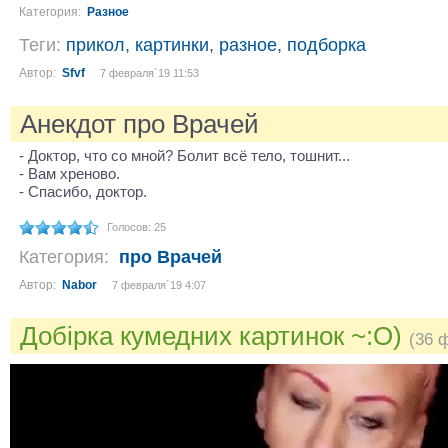
Категория:
Разное
Теги:
прикол
,
картинки
,
разное
,
подборка
Автор:
Sfvf
7 февраля´19 11:53
Анекдот про Врачей
- Доктор, что со мной? Болит всё тело, тошнит...
- Вам хреново.
- Спасибо, доктор.
Голосов: 25
Категория:
про Врачей
Автор:
Nabor
7 февраля´19 4:07
Добірка кумедних картинок ~:O)
(36 