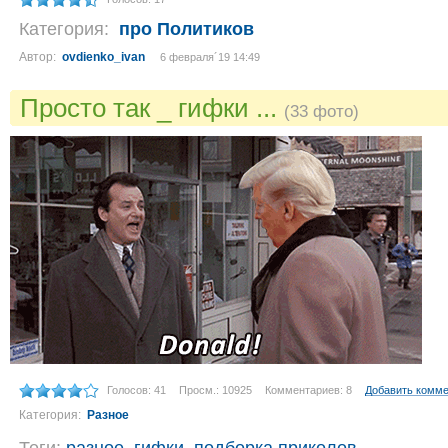
Категория:
про Политиков
Автор:
ovdienko_ivan
6 февраля´19 14:49
Просто так _ гифки ...
(33 фото)
Голосов: 41
Просм.: 10925
Комментариев: 8
Добавить комм
Категория:
Разное
Теги:
разное
,
гифки
,
подборка приколов