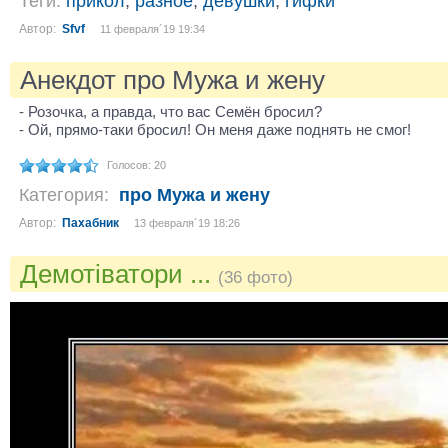
Теги:
прикол
,
разное
,
девушки
,
гифки
Автор:
Sfvf
11 февраля´19 19:34
Анекдот про Мужа и жену
- Розочка, а правда, что вас Семён бросил?
- Ой, прямо-таки бросил! Он меня даже поднять не смог!
Голосов: 20
Категория:
про Мужа и жену
Автор:
Пахабник
13 февраля´19 18:26
Демотіватори ...
(36 фото)