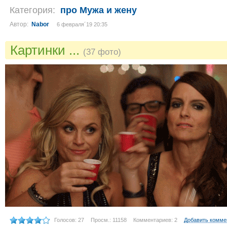
Категория:
про Мужа и жену
Автор:
Nabor
6 февраля´19 20:35
Картинки ...
(37 фото)
Голосов: 27
Просм.: 11158
Комментариев: 2
Добавить комме