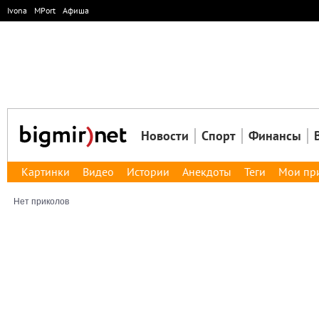
Ivona
MPort
Афиша
Новости
Спорт
Финансы
Картинки
Видео
Истории
Анекдоты
Теги
Мои пр
Нет приколов