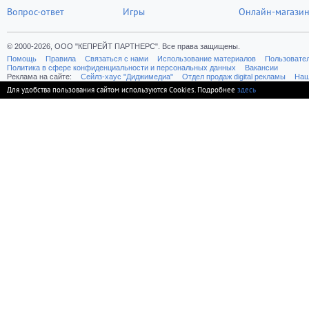
Вопрос-ответ
Игры
Онлайн-магази
© 2000-2026, ООО "КЕПРЕЙТ ПАРТНЕРС". Все права защищены.
Помощь
Правила
Связаться с нами
Использование материалов
Пользовате
Политика в сфере конфиденциальности и персональных данных
Вакансии
Реклама на сайте:
Cейлз-хаус "Диджимедиа"
Отдел продаж digital рекламы
Наш
Для удобства пользования сайтом используются Cookies. Подробнее
здесь