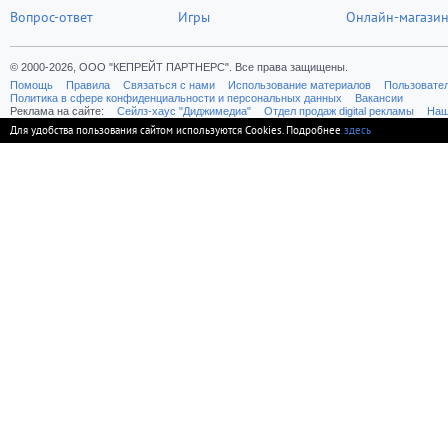
Вопрос-ответ
Игры
Онлайн-магази
© 2000-2026, ООО "КЕПРЕЙТ ПАРТНЕРС". Все права защищены.
Помощь
Правила
Связаться с нами
Использование материалов
Пользовате
Политика в сфере конфиденциальности и персональных данных
Вакансии
Реклама на сайте:
Cейлз-хаус "Диджимедиа"
Отдел продаж digital рекламы
Наш
Для удобства пользования сайтом используются Cookies. Подробнее
здесь