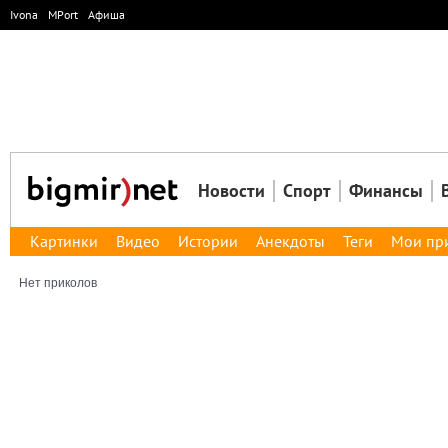
Ivona
MPort
Афиша
Новости
Спорт
Финансы
Картинки
Видео
Истории
Анекдоты
Теги
Мои пр
Нет приколов