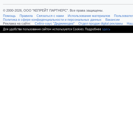
© 2000-2026, ООО "КЕПРЕЙТ ПАРТНЕРС". Все права защищены.
Помощь
Правила
Связаться с нами
Использование материалов
Пользовате
Политика в сфере конфиденциальности и персональных данных
Вакансии
Реклама на сайте:
Cейлз-хаус "Диджимедиа"
Отдел продаж digital рекламы
Наш
Для удобства пользования сайтом используются Cookies. Подробнее
здесь