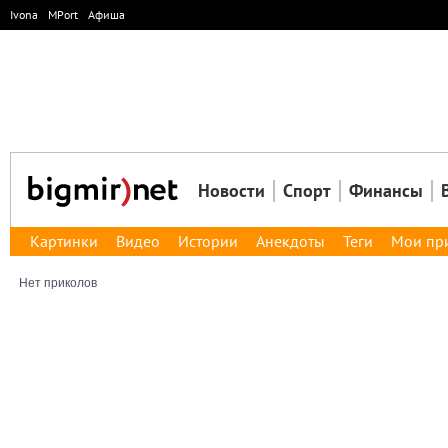
Ivona
MPort
Афиша
Новости
Спорт
Финансы
Картинки
Видео
Истории
Анекдоты
Теги
Мои пр
Нет приколов