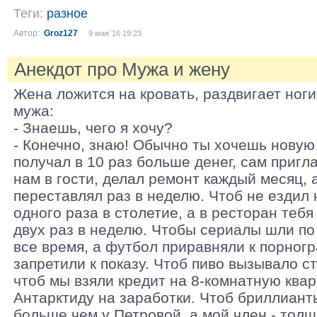
Теги:
разное
Автор:
Groz127
9 мая´16 19:23
Анекдот про Мужа и жену
Жена ложится на кровать, раздвигает ног
мужа:
- Знаешь, чего я хочу?
- Конечно, знаю! Обычно ты хочешь новую 
получал в 10 раз больше денег, сам пригл
нам в гости, делал ремонт каждый месяц, 
переставлял раз в неделю. Чтоб не ездил
одного раза в столетие, а в ресторан тебя
двух раз в неделю. Чтобы сериалы шли по
все время, а футбол приравняли к порног
запретили к показу. Чтоб пиво вызывало с
чтоб мы взяли кредит на 8-комнатную квар
Антарктиду на заработки. Чтоб бриллиант
больше чем у Петровой, а мой член - толщ