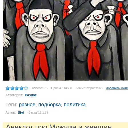
Голосов: 75
Просм.: 14560
Комментариев: 43
Добавить ком
Категория:
Разное
Теги:
разное
,
подборка
,
политика
Автор:
Sfvf
9 мая´16 1:36
Анекдот про Мужчин и женщин