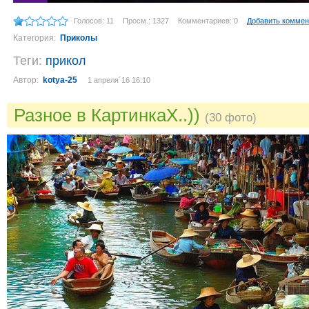
Голосов: 11
Просм.: 1327
Комментариев: 0
Добавить коммен
Категория:
Приколы
Теги:
прикол
Автор:
kotya-25
1 апреля´16 16:10
Разное в КартинкаХ..))
(30 фото)