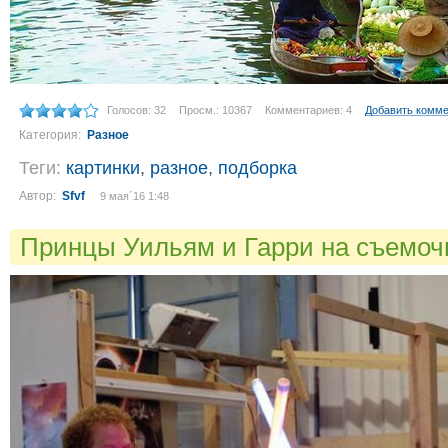
Голосов: 32
Просм.: 10367
Комментариев: 4
Добавить комм
Категория:
Разное
Теги:
картинки
,
разное
,
подборка
Автор:
Sfvf
9 мая´16 1:48
Принцы Уильям и Гарри на съемоч