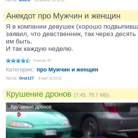
Автор:
lexer8
22 апреля´16 11:10
Анекдот про Мужчин и женщин
Я в компании девушек (хорошо подвыпивши
заявил, что девственник, так через десять
им быть.
И так каждую неделю.
Голосов: 87
Категория:
про Мужчин и женщин
Автор:
Groz127
8 мая´16 23:22
Крушение дронов
(7:45, 78.7 МБ)
Крушение дронов