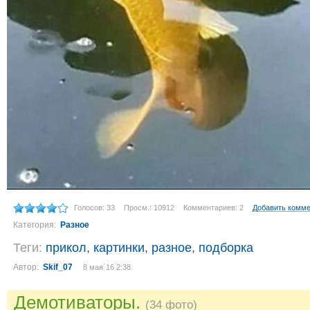
Голосов: 33
Просм.: 10912
Комментариев: 2
Добавить комм
Категория:
Разное
Теги:
прикол
,
картинки
,
разное
,
подборка
Автор:
Skif_07
8 мая´16 2:38
Демотиваторы.
(34 фото)