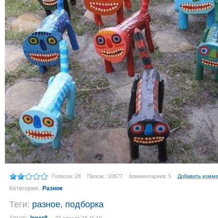
Голосов: 28
Просм.: 10577
Комментариев: 5
Добавить комм
Категория:
Разное
Теги:
разное
,
подборка