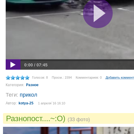
0:00 / 07:45
Голосов: 8
Просм.: 1594
Комментариев: 0
Добавить коммен
Категория:
Разное
Теги:
прикол
Автор:
kotya-25
1 апреля´16 16:10
Разнопост....~:O)
(33 фото)