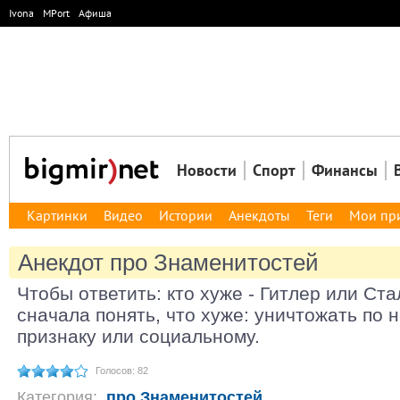
Ivona
MPort
Афиша
Новости
Спорт
Финансы
Картинки
Видео
Истории
Анекдоты
Теги
Мои пр
Анекдот про Знаменитостей
Чтобы ответить: кто хуже - Гитлер или Ст
сначала понять, что хуже: уничтожать по
признаку или социальному.
Голосов: 82
Категория:
про Знаменитостей