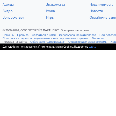
Афиша
Знакомства
Недвижимость
Видео
Ivona
Новости
Вопрос-ответ
Игры
Онлайн-магази
© 2000-2026, ООО "КЕПРЕЙТ ПАРТНЕРС". Все права защищены.
Помощь
Правила
Связаться с нами
Использование материалов
Пользовате
Политика в сфере конфиденциальности и персональных данных
Вакансии
Реклама на сайте:
Cейлз-хаус "Диджимедиа"
Отдел продаж digital рекламы
Наш
Для удобства пользования сайтом используются Cookies. Подробнее
здесь