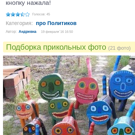
кнопку нажала!
Голосов: 45
Категория:
про Политиков
Автор:
Андревна
19 февраля´16 16:50
Подборка прикольных фото
(21 фото)