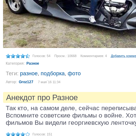
Голосов: 54
Просм.: 10668
Комментариев: 4
Добавить комм
Категория:
Разное
Теги:
разное
,
подборка
,
фото
Автор:
Groz127
7 мая´16 11:34
Анекдот про Разное
Так кто, на самом деле, сейчас переписы
Вспомните советские фильмы о войне. Хот
фильмов Вы видели георгиевскую ленточк
Голосов: 151