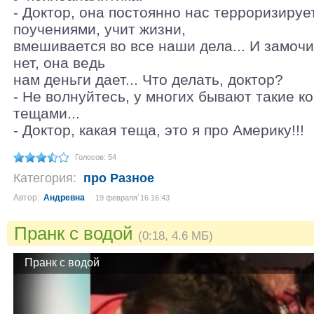
- Доктор, она постоянно нас терроризируе
поучениями, учит жизни,
вмешивается во все наши дела... И замочит
нет, она ведь
нам деньги дает... Что делать, доктор?
- Не волнуйтесь, у многих бывают такие к
тещами...
- Доктор, какая теща, это я про Америку!!!
Голосов: 54
Категория:
про Разное
Автор:
Андревна
19 февраля´16 16:43
Пранк с водой
(0:18, 4.6 МБ)
Пранк с водой