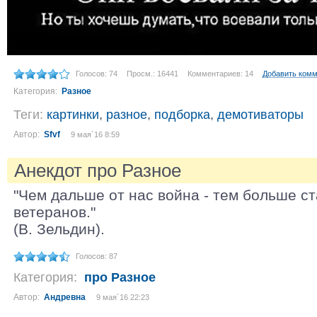
Голосов: 74
Просм.: 16441
Комментариев: 14
Добавить ком
Категория:
Разное
Теги:
картинки
,
разное
,
подборка
,
демотиваторы
Автор:
Sfvf
9 мая´16 8:59
Анекдот про Разное
"Чем дальше от нас война - тем больше с
ветеранов."
(В. Зельдин).
Голосов: 87
Категория:
про Разное
Автор:
Андревна
9 мая´16 22:23