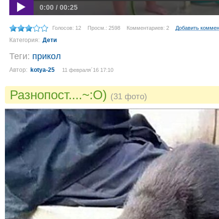
0:00 / 00:25
Голосов: 12
Просм.: 2598
Комментариев: 2
Добавить комме
Категория:
Дети
Теги:
прикол
Автор:
kotya-25
11 февраля´16 17:10
Разнопост....~:O)
(31 фото)