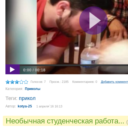
0:00 / 00:18
Голосов: 7
Просм.: 2185
Комментариев: 0
Добавить коммен
Категория:
Приколы
Теги:
прикол
Автор:
kotya-25
1 апреля´16 16:13
Необычная студенческая работа...