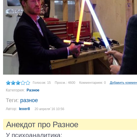
Голосов: 15
Просм.: 4600
Комментариев: 0
Добавить комме
Категория:
Разное
Теги:
разное
Автор:
lexer8
20 апреля´16 10:56
Анекдот про Разное
У психоаналитика: