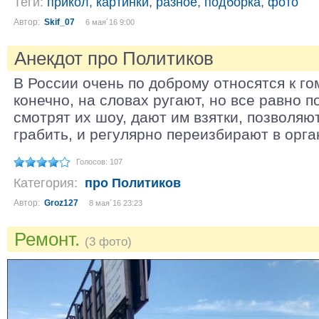
Теги:
прикол
,
картинки
,
разное
,
подборка
,
фото
Автор:
Skif_07
6 мая´16 9:00
Анекдот про Политиков
В России очень по доброму относятся к го
конечно, на словах ругают, но все равно п
смотрят их шоу, дают им взятки, позволяю
грабить, и регулярно переизбирают в орга
Голосов: 107
Категория:
про Политиков
Автор:
Groz127
8 мая´16 23:23
Ремонт.
(3 фото)