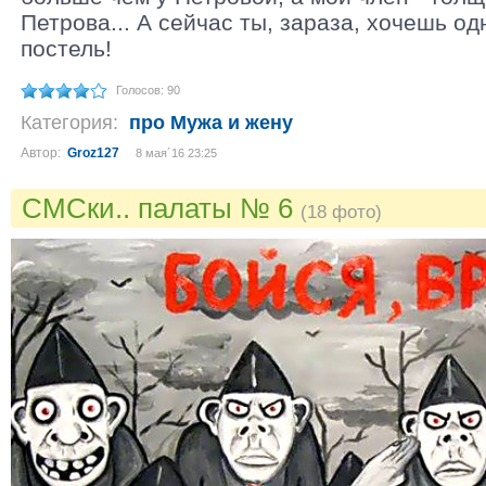
Петрова... А сейчас ты, зараза, хочешь од
постель!
Голосов: 90
Категория:
про Мужа и жену
Автор:
Groz127
8 мая´16 23:25
СМСки.. палаты № 6
(18 фото)