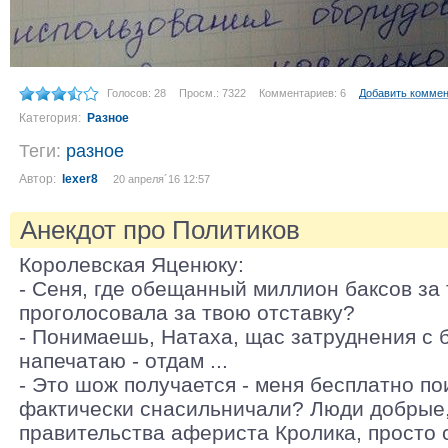
Голосов: 28
Просм.: 7322
Комментариев: 6
Добавить комме
Категория:
Разное
Теги:
разное
Автор:
lexer8
20 апреля´16 12:57
Анекдот про Политиков
Королевская Яценюку:
- Сеня, где обещанный миллион баксов за т
проголосовала за твою отставку?
- Понимаешь, Натаха, щас затруднения с 
напечатаю - отдам ...
- Это шож получается - меня бесплатно по
фактически снасильничали? Люди добрые, 
правительства афериста Кролика, просто 