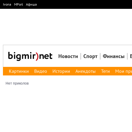
Ivona
MPort
Афиша
Новости
Спорт
Финансы
Картинки
Видео
Истории
Анекдоты
Теги
Мои пр
Нет приколов