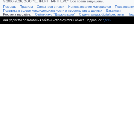
© 2000-2026, ООО "КЕПРЕЙТ ПАРТНЕРС". Все права защищены.
Помощь
Правила
Связаться с нами
Использование материалов
Пользовате
Политика в сфере конфиденциальности и персональных данных
Вакансии
Реклама на сайте:
Cейлз-хаус "Диджимедиа"
Отдел продаж digital рекламы
Наш
Для удобства пользования сайтом используются Cookies. Подробнее
здесь