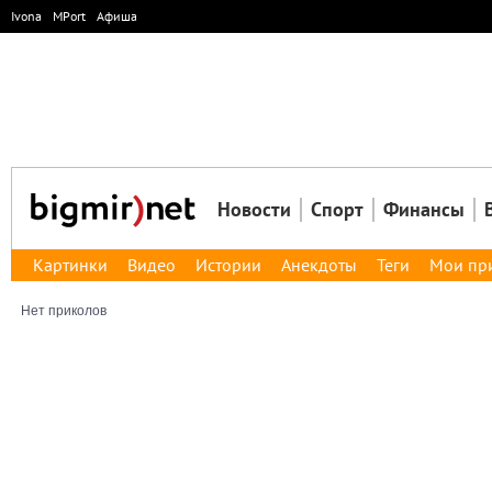
Ivona
MPort
Афиша
Новости
Спорт
Финансы
Картинки
Видео
Истории
Анекдоты
Теги
Мои пр
Нет приколов