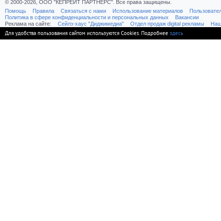
© 2000-2026, ООО "КЕПРЕЙТ ПАРТНЕРС". Все права защищены.
Помощь
Правила
Связаться с нами
Использование материалов
Пользовате
Политика в сфере конфиденциальности и персональных данных
Вакансии
Реклама на сайте:
Cейлз-хаус "Диджимедиа"
Отдел продаж digital рекламы
Наш
Для удобства пользования сайтом используются Cookies. Подробнее
здесь