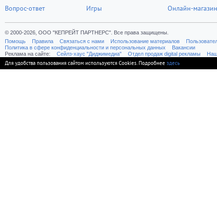
Вопрос-ответ
Игры
Онлайн-магази
© 2000-2026, ООО "КЕПРЕЙТ ПАРТНЕРС". Все права защищены.
Помощь
Правила
Связаться с нами
Использование материалов
Пользовате
Политика в сфере конфиденциальности и персональных данных
Вакансии
Реклама на сайте:
Cейлз-хаус "Диджимедиа"
Отдел продаж digital рекламы
Наш
Для удобства пользования сайтом используются Cookies. Подробнее
здесь