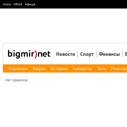
Ivona
MPort
Афиша
Новости
Спорт
Финансы
Картинки
Видео
Истории
Анекдоты
Теги
Мои пр
Нет приколов