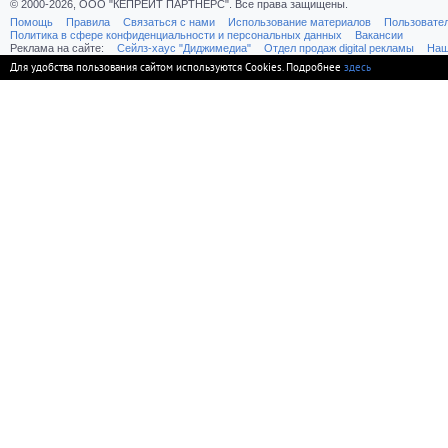
© 2000-2026, ООО "КЕПРЕЙТ ПАРТНЕРС". Все права защищены.
Помощь
Правила
Связаться с нами
Использование материалов
Пользовате
Политика в сфере конфиденциальности и персональных данных
Вакансии
Реклама на сайте:
Cейлз-хаус "Диджимедиа"
Отдел продаж digital рекламы
Наш
Для удобства пользования сайтом используются Cookies. Подробнее
здесь