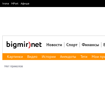
Ivona
MPort
Афиша
Новости
Спорт
Финансы
Картинки
Видео
Истории
Анекдоты
Теги
Мои пр
Нет приколов