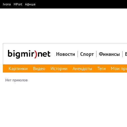
Ivona
MPort
Афиша
Новости
Спорт
Финансы
Картинки
Видео
Истории
Анекдоты
Теги
Мои пр
Нет приколов