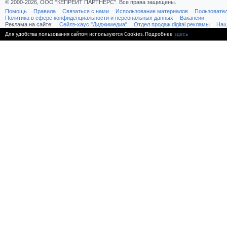
© 2000-2026, ООО "КЕПРЕЙТ ПАРТНЕРС". Все права защищены.
Помощь
Правила
Связаться с нами
Использование материалов
Пользовате
Политика в сфере конфиденциальности и персональных данных
Вакансии
Реклама на сайте:
Cейлз-хаус "Диджимедиа"
Отдел продаж digital рекламы
Наш
Для удобства пользования сайтом используются Cookies. Подробнее
здесь