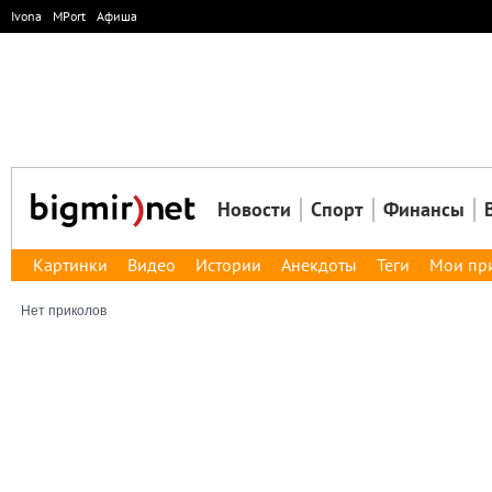
Ivona
MPort
Афиша
Новости
Спорт
Финансы
Картинки
Видео
Истории
Анекдоты
Теги
Мои пр
Нет приколов