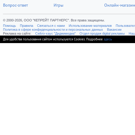
Вопрос-ответ
Игры
Онлайн-магази
© 2000-2026, ООО "КЕПРЕЙТ ПАРТНЕРС". Все права защищены.
Помощь
Правила
Связаться с нами
Использование материалов
Пользовате
Политика в сфере конфиденциальности и персональных данных
Вакансии
Реклама на сайте:
Cейлз-хаус "Диджимедиа"
Отдел продаж digital рекламы
Наш
Для удобства пользования сайтом используются Cookies. Подробнее
здесь