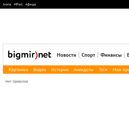
Ivona
MPort
Афиша
Новости
Спорт
Финансы
Картинки
Видео
Истории
Анекдоты
Теги
Мои пр
Нет приколов