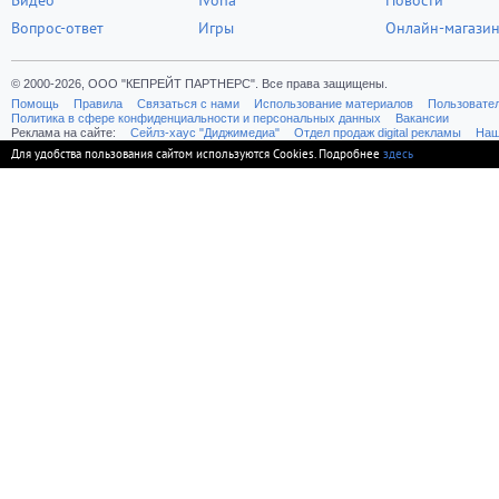
Видео
Ivona
Новости
Вопрос-ответ
Игры
Онлайн-магази
© 2000-2026, ООО "КЕПРЕЙТ ПАРТНЕРС". Все права защищены.
Помощь
Правила
Связаться с нами
Использование материалов
Пользовате
Политика в сфере конфиденциальности и персональных данных
Вакансии
Реклама на сайте:
Cейлз-хаус "Диджимедиа"
Отдел продаж digital рекламы
Наш
Для удобства пользования сайтом используются Cookies. Подробнее
здесь