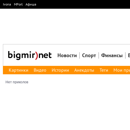
Ivona
MPort
Афиша
Новости
Спорт
Финансы
Картинки
Видео
Истории
Анекдоты
Теги
Мои пр
Нет приколов