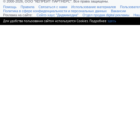
© 2000-2026, ООО "КЕПРЕЙТ ПАРТНЕРС". Все права защищены.
Помощь
Правила
Связаться с нами
Использование материалов
Пользовате
Политика в сфере конфиденциальности и персональных данных
Вакансии
Реклама на сайте:
Cейлз-хаус "Диджимедиа"
Отдел продаж digital рекламы
Наш
Для удобства пользования сайтом используются Cookies. Подробнее
здесь