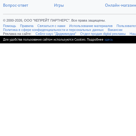
Вопрос-ответ
Игры
Онлайн-магази
© 2000-2026, ООО "КЕПРЕЙТ ПАРТНЕРС". Все права защищены.
Помощь
Правила
Связаться с нами
Использование материалов
Пользовате
Политика в сфере конфиденциальности и персональных данных
Вакансии
Реклама на сайте:
Cейлз-хаус "Диджимедиа"
Отдел продаж digital рекламы
Наш
Для удобства пользования сайтом используются Cookies. Подробнее
здесь