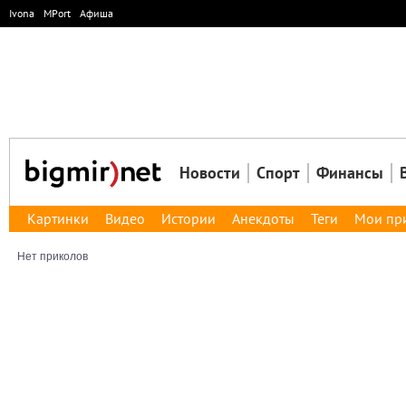
Ivona
MPort
Афиша
Новости
Спорт
Финансы
Картинки
Видео
Истории
Анекдоты
Теги
Мои пр
Нет приколов