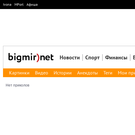
Ivona
MPort
Афиша
Новости
Спорт
Финансы
Картинки
Видео
Истории
Анекдоты
Теги
Мои пр
Нет приколов