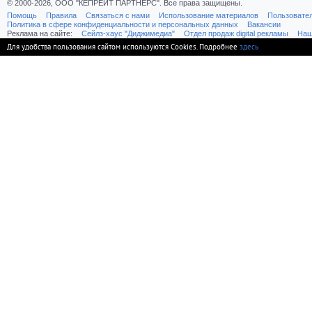
© 2000-2026, ООО "КЕПРЕЙТ ПАРТНЕРС". Все права защищены.
Помощь
Правила
Связаться с нами
Использование материалов
Пользовате
Политика в сфере конфиденциальности и персональных данных
Вакансии
Реклама на сайте:
Cейлз-хаус "Диджимедиа"
Отдел продаж digital рекламы
Наш
Для удобства пользования сайтом используются Cookies. Подробнее
здесь