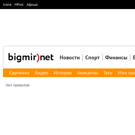
Ivona
MPort
Афиша
Новости
Спорт
Финансы
Картинки
Видео
Истории
Анекдоты
Теги
Мои пр
Нет приколов