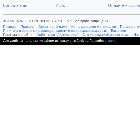
Вопрос-ответ
Игры
Онлайн-магази
© 2000-2026, ООО "КЕПРЕЙТ ПАРТНЕРС". Все права защищены.
Помощь
Правила
Связаться с нами
Использование материалов
Пользовате
Политика в сфере конфиденциальности и персональных данных
Вакансии
Реклама на сайте:
Cейлз-хаус "Диджимедиа"
Отдел продаж digital рекламы
Наш
Для удобства пользования сайтом используются Cookies. Подробнее
здесь