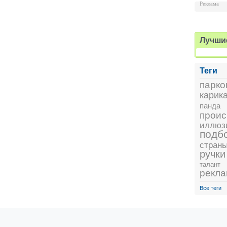
Реклама
Лучши
Теги
парко
карик
панда
проис
иллюз
подб
стран
ручки
талант
рекл
Все теги