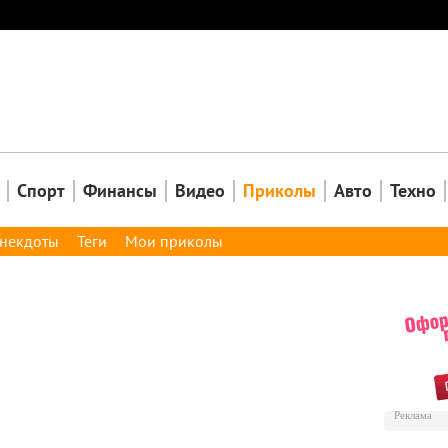
Закрыть
Спорт
Финансы
Видео
Приколы
Авто
Техно
некдоты
Теги
Мои приколы
Реклама