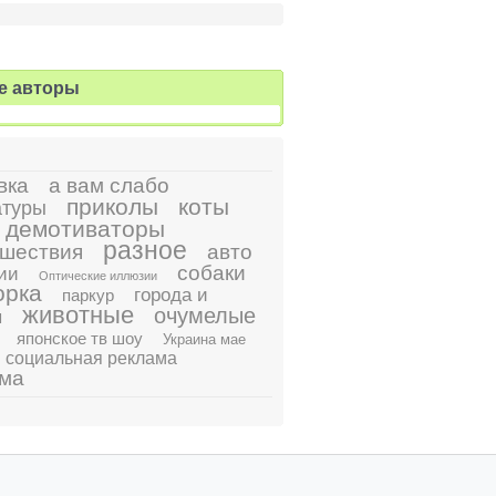
е авторы
вка
а вам слабо
приколы
коты
атуры
демотиваторы
разное
шествия
авто
собаки
ии
Оптические иллюзии
орка
города и
паркур
животные
очумелые
ы
японское тв шоу
Украина мае
социальная реклама
ама