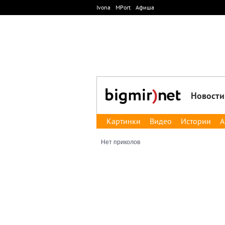
Ivona
MPort
Афиша
Новости
Картинки
Видео
Истории
А
Нет приколов