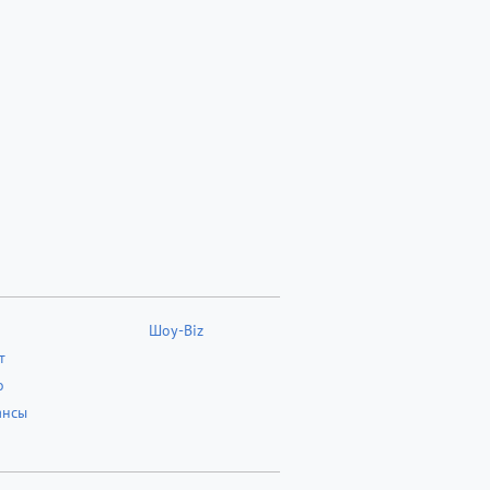
Шоу-Biz
т
о
ансы
о