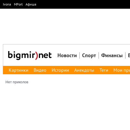
Ivona
MPort
Афиша
Новости
Спорт
Финансы
Картинки
Видео
Истории
Анекдоты
Теги
Мои пр
Нет приколов