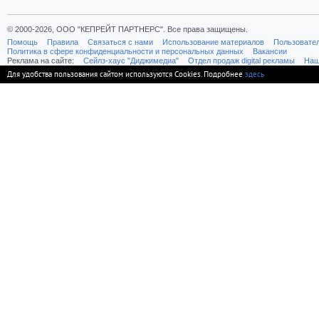
© 2000-2026, ООО "КЕПРЕЙТ ПАРТНЕРС". Все права защищены.
Помощь
Правила
Связаться с нами
Использование материалов
Пользовате
Политика в сфере конфиденциальности и персональных данных
Вакансии
Реклама на сайте:
Cейлз-хаус "Диджимедиа"
Отдел продаж digital рекламы
Наш
Для удобства пользования сайтом используются Cookies. Подробнее
здесь