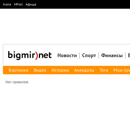
Ivona
MPort
Афиша
Новости
Спорт
Финансы
Картинки
Видео
Истории
Анекдоты
Теги
Мои пр
Нет приколов