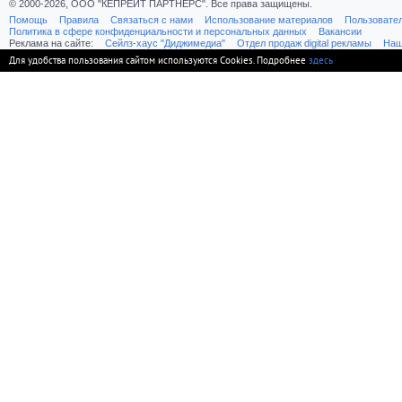
© 2000-2026, ООО "КЕПРЕЙТ ПАРТНЕРС". Все права защищены.
Помощь
Правила
Связаться с нами
Использование материалов
Пользовате
Политика в сфере конфиденциальности и персональных данных
Вакансии
Реклама на сайте:
Cейлз-хаус "Диджимедиа"
Отдел продаж digital рекламы
Наш
Для удобства пользования сайтом используются Cookies. Подробнее
здесь