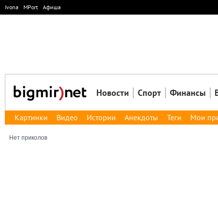
Ivona
MPort
Афиша
Новости
Спорт
Финансы
Картинки
Видео
Истории
Анекдоты
Теги
Мои пр
Нет приколов