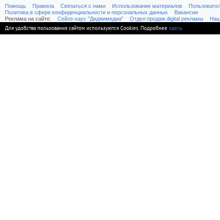
Помощь
Правила
Связаться с нами
Использование материалов
Пользовате
Политика в сфере конфиденциальности и персональных данных
Вакансии
Реклама на сайте:
Cейлз-хаус "Диджимедиа"
Отдел продаж digital рекламы
Наш
Для удобства пользования сайтом используются Cookies. Подробнее
здесь