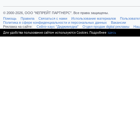
© 2000-2026, ООО "КЕПРЕЙТ ПАРТНЕРС". Все права защищены.
Помощь
Правила
Связаться с нами
Использование материалов
Пользовате
Политика в сфере конфиденциальности и персональных данных
Вакансии
Реклама на сайте:
Cейлз-хаус "Диджимедиа"
Отдел продаж digital рекламы
Наш
Для удобства пользования сайтом используются Cookies. Подробнее
здесь