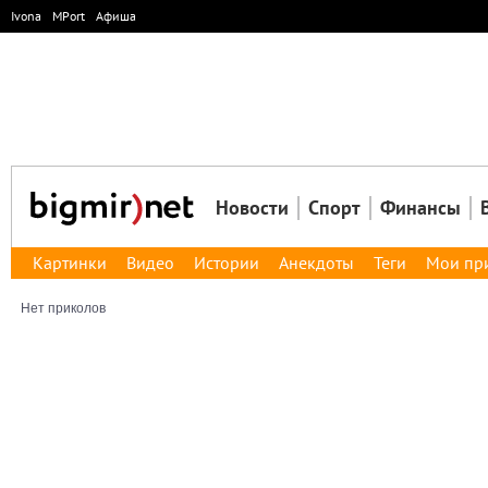
Ivona
MPort
Афиша
Новости
Спорт
Финансы
Картинки
Видео
Истории
Анекдоты
Теги
Мои пр
Нет приколов