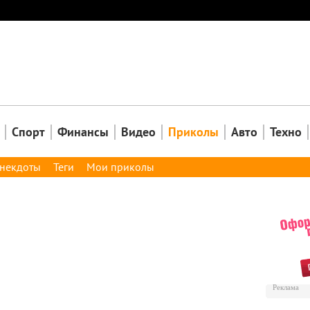
Закрыть
Спорт
Финансы
Видео
Приколы
Авто
Техно
некдоты
Теги
Мои приколы
Реклама