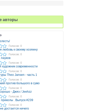
е авторы
о
елесть!
Голосов: 0
я любовь к своему хозяину
Голосов: 0
 пауков
Голосов: 0
й художник современности
Голосов: 0
уры Theo Jansen - часть 1
Голосов: 0
кий против большого в сумо
Голосов: 0
 Хорошо - Джяз / Jeehzz
Голосов: 0
 приколы . Выпуск #239
Голосов: 0
 не достается ничего