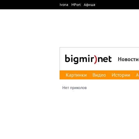
Ivona
MPort
Афиша
Новости
Картинки
Видео
Истории
А
Нет приколов