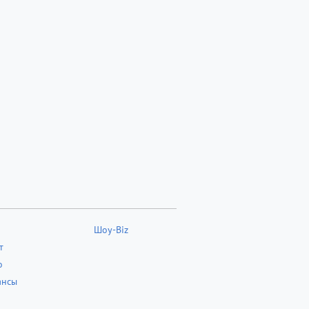
Шоу-Biz
т
о
ансы
о