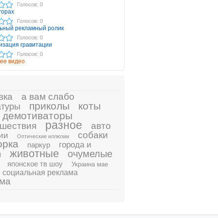
Голосов: 0
горах
Голосов: 0
ьный рекламный ролик
Голосов: 0
изация гравитации
Голосов: 0
ее видео
вка
а вам слабо
приколы
коты
атуры
демотиваторы
разное
шествия
авто
собаки
ии
Оптические иллюзии
орка
города и
паркур
животные
очумелые
ы
японское тв шоу
Украина мае
социальная реклама
ама