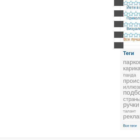
Йети в 
Прикол
Визуал
Все лучш
Теги
парко
карик
панда
проис
иллюз
подб
стран
ручки
талант
рекл
Все теги