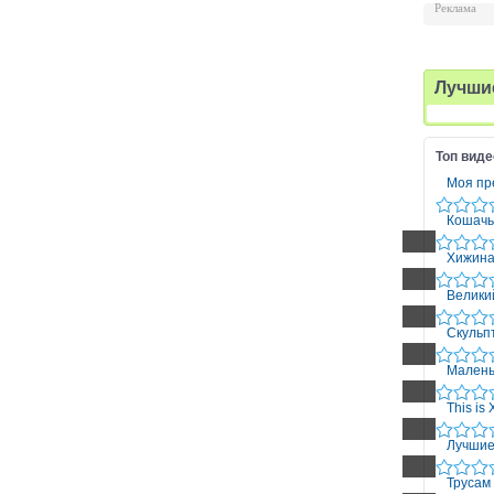
Реклама
Лучши
Топ виде
Моя пр
Кошачь
Хижина
Велики
Скульпт
Малень
This is
Лучшие
Трусам