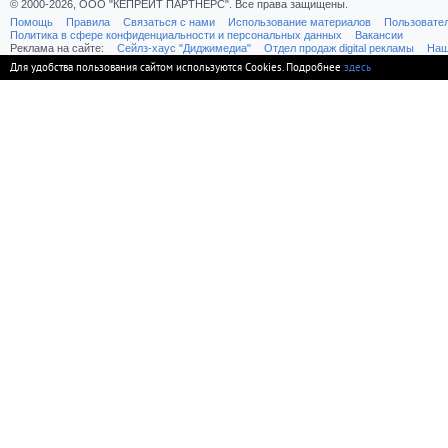
© 2000-2026, ООО "КЕПРЕЙТ ПАРТНЕРС". Все права защищены.
Помощь
Правила
Связаться с нами
Использование материалов
Пользовате
Политика в сфере конфиденциальности и персональных данных
Вакансии
Реклама на сайте:
Cейлз-хаус "Диджимедиа"
Отдел продаж digital рекламы
Наш
Для удобства пользования сайтом используются Cookies. Подробнее
здесь