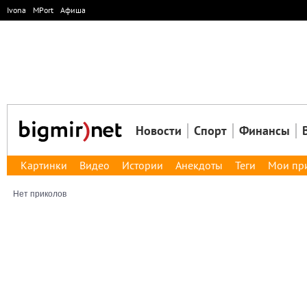
Ivona
MPort
Афиша
Новости
Спорт
Финансы
Картинки
Видео
Истории
Анекдоты
Теги
Мои пр
Нет приколов