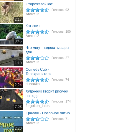
Сторожевой кот
Голосов: 92
Агент12
2:17
Кот спит
Голосов: 100
Агент12
0:45
Что могут наделать шары
для...
Голосов: 27
Агент12
1:19
Comedy Cub -
Телохранители
Голосов: 74
duno4ka
2:24
Художник творит рисунки
на воде
Голосов: 174
forgotten_tales
7:08
Ералаш - Позорное пятно
Голосов: 71
Агент12
2:20