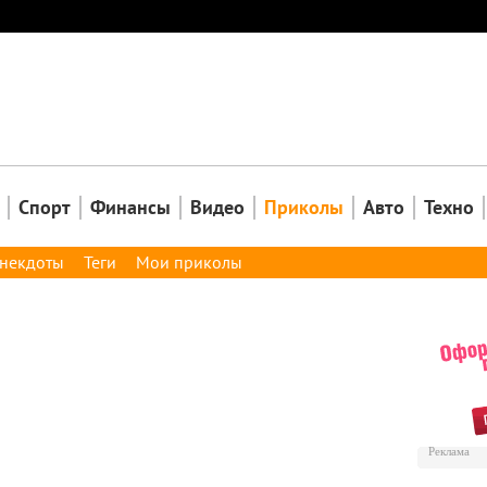
Закрыть
Спорт
Финансы
Видео
Приколы
Авто
Техно
некдоты
Теги
Мои приколы
Реклама