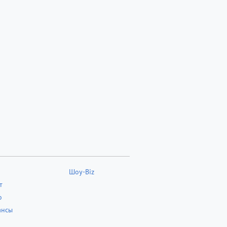
Шоу-Biz
т
о
ансы
о