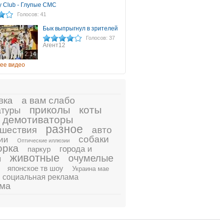
 Club - Глупые СМС
Голосов: 41
Бык выпрыгнул в зрителей
Голосов: 37
Агент12
2:14
ее видео
вка
а вам слабо
приколы
коты
атуры
демотиваторы
разное
шествия
авто
собаки
ии
Оптические иллюзии
орка
города и
паркур
животные
очумелые
ы
японское тв шоу
Украина мае
социальная реклама
ама