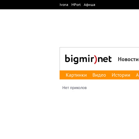
Ivona
MPort
Афиша
Новости
Картинки
Видео
Истории
А
Нет приколов