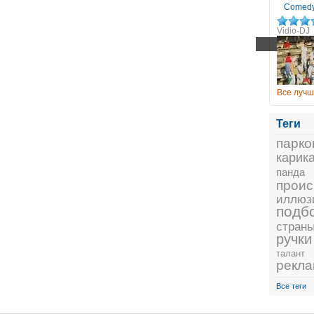
Comedy
Vidio-DJ
Все лучш
Теги
парко
карик
панда
проис
иллюз
подб
стран
ручки
талант
рекл
Все теги