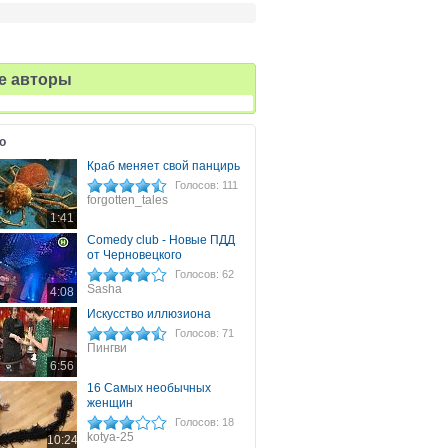
е авторы
о
Краб меняет свой панцирь
Голосов: 111
forgotten_tales
1:41
Comedy club - Новые ПДД
от Черновецкого
Голосов: 62
Sasha
4:08
Искусство иллюзионa
Голосов: 71
Пингви
6:56
16 Самых необычных
женщин
Голосов: 18
kotya-25
10:24