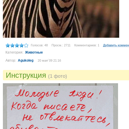
Голосов: 48
Просм.: 2711
Комментариев: 1
Добавить коммен
Категория:
Животные
Автор:
Agukoleg
20 мая´09 21:16
Инструкция
(1 фото)