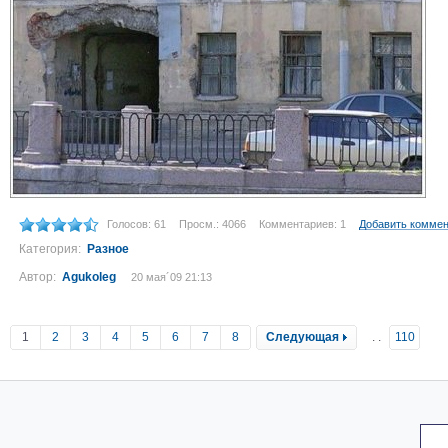
Голосов: 61
Просм.: 4066
Комментариев: 1
Добавить комме
Категория:
Разное
Автор:
Agukoleg
20 мая´09 21:13
1
2
3
4
5
6
7
8
Следующая
..
110