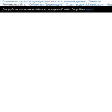
Политика в сфере конфиденциальности и персональных данных
Вакансии
Реклама на сайте:
Cейлз-хаус "Диджимедиа"
Отдел продаж digital рекламы
Наш
Для удобства пользования сайтом используются Cookies. Подробнее
здесь