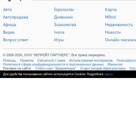
Авто
Гороскопы
Карты
Автопродажа
Дневники
MPort
Афиша
Знакомства
Недвижимость
Видео
Ivona
Новости
Вопрос-ответ
Игры
Онлайн-магази
© 2000-2026, ООО "КЕПРЕЙТ ПАРТНЕРС". Все права защищены.
Помощь
Правила
Связаться с нами
Использование материалов
Пользовате
Политика в сфере конфиденциальности и персональных данных
Вакансии
Реклама на сайте:
Cейлз-хаус "Диджимедиа"
Отдел продаж digital рекламы
Наш
Для удобства пользования сайтом используются Cookies. Подробнее
здесь