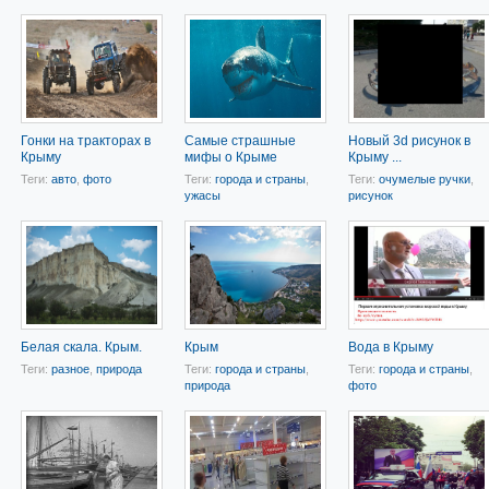
Гонки на тракторах в
Самые страшные
Новый 3d рисунок в
Крыму
мифы о Крыме
Крыму ...
Теги:
авто
,
фото
Теги:
города и страны
,
Теги:
очумелые ручки
,
ужасы
рисунок
Белая скала. Крым.
Крым
Вода в Крыму
Теги:
разное
,
природа
Теги:
города и страны
,
Теги:
города и страны
,
природа
фото