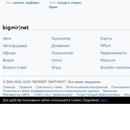
Теги:
разное
,
подборка
Теги:
города и страны
,
Крым
Авто
Гороскопы
Карты
Автопродажа
Дневники
MPort
Афиша
Знакомства
Недвижимость
Видео
Ivona
Новости
Вопрос-ответ
Игры
Онлайн-магази
© 2000-2026, ООО "КЕПРЕЙТ ПАРТНЕРС". Все права защищены.
Помощь
Правила
Связаться с нами
Использование материалов
Пользовате
Политика в сфере конфиденциальности и персональных данных
Вакансии
Реклама на сайте:
Cейлз-хаус "Диджимедиа"
Отдел продаж digital рекламы
Наш
Для удобства пользования сайтом используются Cookies. Подробнее
здесь