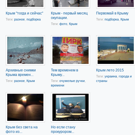
Крым "тогда и сейчас"
Крым - первый месяц
Первомай в Крыму
окупации.
Теги:
разное
,
подборка
Теги:
подборка
,
Крым
Теги:
фото
,
Крым
Архивные снимки
Тем временем в
Крым лето 2015
Крыма времен...
Крыму...
Теги:
украина
,
города и
Теги:
разное
,
Крым
Теги:
очумелые ручки
,
страны
времени
Крым без света на
Но если стану
фото из...
прокурором...