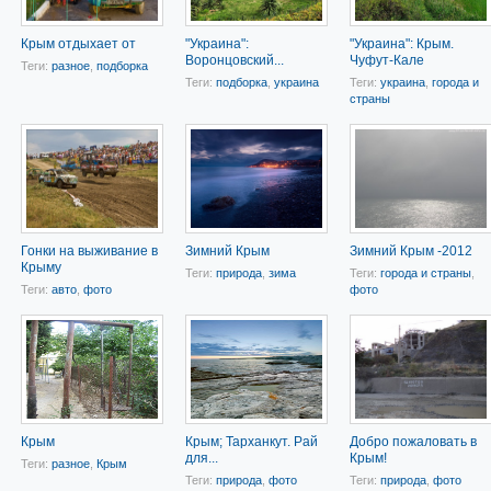
Крым отдыхает от
"Украина":
"Украина": Крым.
Воронцовский...
Чуфут-Кале
Теги:
разное
,
подборка
Теги:
подборка
,
украина
Теги:
украина
,
города и
страны
Гонки на выживание в
Зимний Крым
Зимний Крым -2012
Крыму
Теги:
природа
,
зима
Теги:
города и страны
,
Теги:
авто
,
фото
фото
Крым
Крым; Тарханкут. Рай
Добро пожаловать в
для...
Крым!
Теги:
разное
,
Крым
Теги:
природа
,
фото
Теги:
природа
,
фото