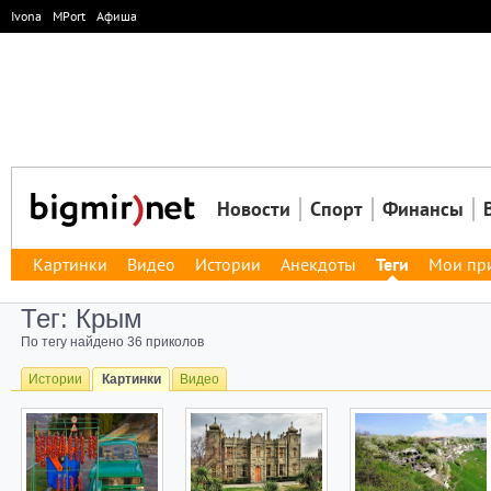
Ivona
MPort
Афиша
Новости
Спорт
Финансы
Картинки
Видео
Истории
Анекдоты
Теги
Мои пр
Тег: Крым
По тегу найдено 36 приколов
Истории
Картинки
Видео