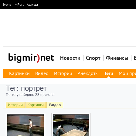
Ivona
MPort
Афиша
Новости
Спорт
Финансы
Картинки
Видео
Истории
Анекдоты
Теги
Мои пр
Тег: портрет
По тегу найдено 23 прикола
Истории
Картинки
Видео