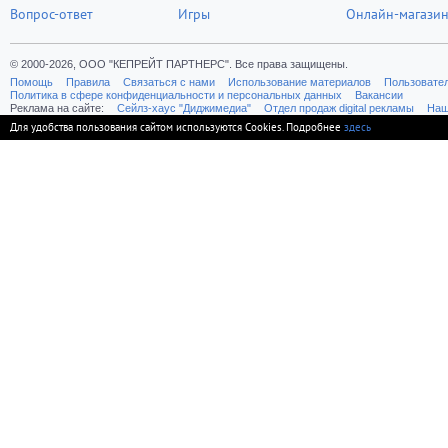
Вопрос-ответ
Игры
Онлайн-магази
© 2000-2026, ООО "КЕПРЕЙТ ПАРТНЕРС". Все права защищены.
Помощь
Правила
Связаться с нами
Использование материалов
Пользовате
Политика в сфере конфиденциальности и персональных данных
Вакансии
Реклама на сайте:
Cейлз-хаус "Диджимедиа"
Отдел продаж digital рекламы
Наш
Для удобства пользования сайтом используются Cookies. Подробнее
здесь