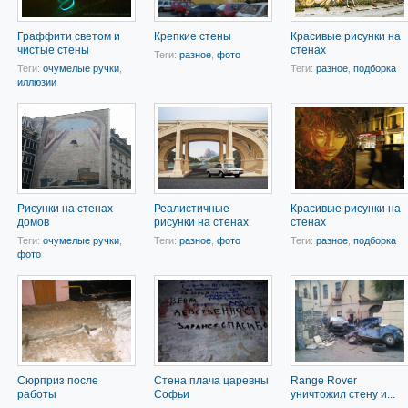
Граффити светом и
Крепкие стены
Красивые рисунки на
чистые стены
стенах
Теги:
разное
,
фото
Теги:
очумелые ручки
,
Теги:
разное
,
подборка
иллюзии
Рисунки на стенах
Реалистичные
Красивые рисунки на
домов
рисунки на стенах
стенах
Теги:
очумелые ручки
,
Теги:
разное
,
фото
Теги:
разное
,
подборка
фото
Сюрприз после
Стена плача царевны
Range Rover
работы
Софьи
уничтожил стену и...