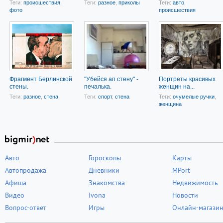
Теги:
происшествия
,
Теги:
разное
,
приколы
Теги:
авто
,
фото
происшествия
Фрагмент Берлинской
"Убейся ап стену" -
Портреты красивых
стены.
печалька.
женщин на...
Теги:
разное
,
стена
Теги:
спорт
,
стена
Теги:
очумелые ручки
,
женщина
Авто
Гороскопы
Карты
Автопродажа
Дневники
MPort
Афиша
Знакомства
Недвижимость
Видео
Ivona
Новости
Вопрос-ответ
Игры
Онлайн-магази