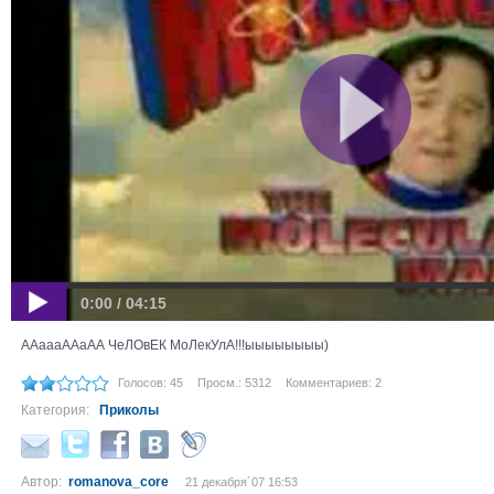
0:00 / 04:15
ААаааААаАА ЧеЛОвЕК МоЛекУлА!!!ыыыыыыыы)
Голосов: 45
Просм.: 5312
Комментариев: 2
Категория:
Приколы
Автор:
romanova_core
21 декабря´07 16:53