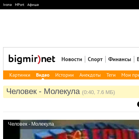
Ivona
MPort
Афиша
Новости
Спорт
Финансы
Картинки
Видео
Истории
Анекдоты
Теги
Мои пр
Человек - Молекула
(0:40, 7.6 МБ)
Человек - Молекула