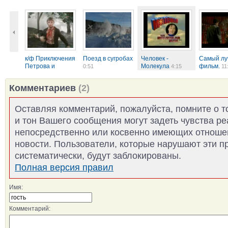
к/ф Приключения
Поезд в сугробах
Человек -
Самый л
Петрова и
Молекула
фильм.
0:51
4:15
11
Васечкина
0:43
Комментариев
(2)
Оставляя комментарий, пожалуйста, помните о т
и тон Вашего сообщения могут задеть чувства р
непосредственно или косвенно имеющих отноше
новости. Пользователи, которые нарушают эти п
систематически, будут заблокированы.
Полная версия правил
Имя:
Комментарий: