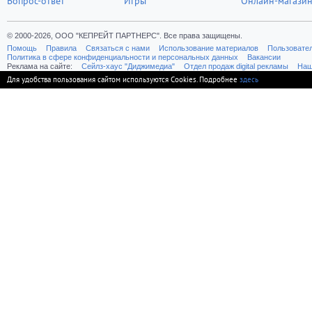
Вопрос-ответ
Игры
Онлайн-магази
© 2000-2026, ООО "КЕПРЕЙТ ПАРТНЕРС". Все права защищены.
Помощь
Правила
Связаться с нами
Использование материалов
Пользовате
Политика в сфере конфиденциальности и персональных данных
Вакансии
Реклама на сайте:
Cейлз-хаус "Диджимедиа"
Отдел продаж digital рекламы
Наш
Для удобства пользования сайтом используются Cookies. Подробнее
здесь