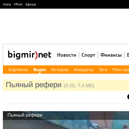
Ivona
MPort
Афиша
Новости
Спорт
Финансы
Картинки
Видео
Истории
Анекдоты
Теги
Мои пр
Пьяный рефери
(0:20, 7.4 МБ)
Пьяный рефери