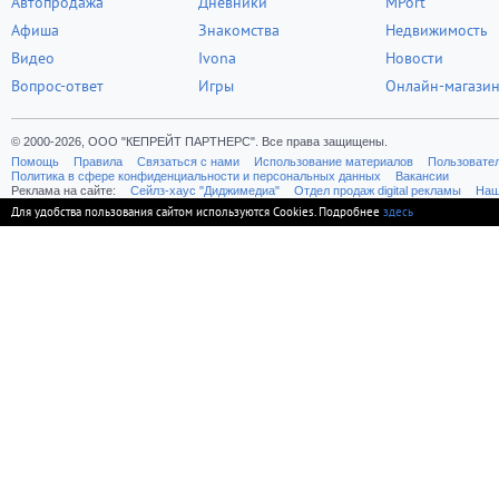
Автопродажа
Дневники
MPort
Афиша
Знакомства
Недвижимость
Видео
Ivona
Новости
Вопрос-ответ
Игры
Онлайн-магази
© 2000-2026, ООО "КЕПРЕЙТ ПАРТНЕРС". Все права защищены.
Помощь
Правила
Связаться с нами
Использование материалов
Пользовате
Политика в сфере конфиденциальности и персональных данных
Вакансии
Реклама на сайте:
Cейлз-хаус "Диджимедиа"
Отдел продаж digital рекламы
Наш
Для удобства пользования сайтом используются Cookies. Подробнее
здесь