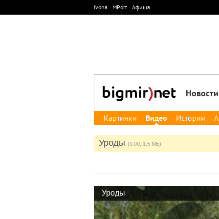
Ivona
MPort
Афиша
Новости
Картинки
Видео
Истории
А
Уроды
(0:00, 1.5 МБ)
Уроды