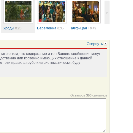
Уроды
Беременна
аФфицанТ
0:26
0:35
0:49
Свернуть
ните о том, что содержание и тон Вашего сообщения могут
едственно или косвенно имеющих отношение к данной
т эти правила грубо или систематически, будут
Осталось
350
символов