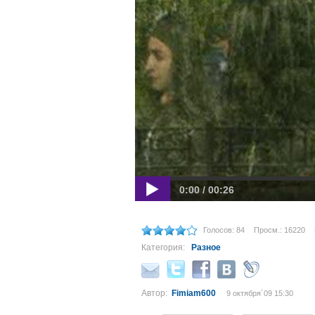
0:00 / 00:26
Голосов: 84
Просм.: 16220
Категория:
Разное
Автор:
Fimiam600
9 октября´09 15:30