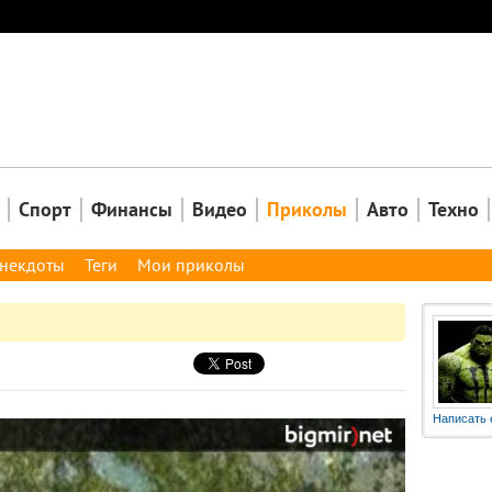
Закрыть
Спорт
Финансы
Видео
Приколы
Авто
Техно
некдоты
Теги
Мои приколы
Написать 