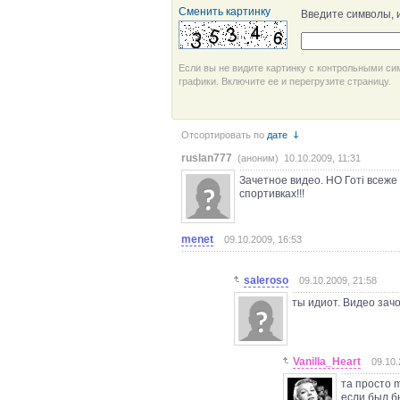
Сменить картинку
Введите символы, 
Если вы не видите картинку с контрольными си
графики. Включите ее и перегрузите страницу.
Отсортировать по
дате
ruslan777
(аноним) 10.10.2009, 11:31
Зачетное видео. НО Готі всеже
спортивках!!!
menet
09.10.2009, 16:53
saleroso
09.10.2009, 21:58
ты идиот. Видео зачо
Vanilla_Heart
09.10.
та просто 
если был б