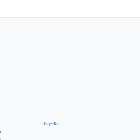
Шоу-Biz
т
о