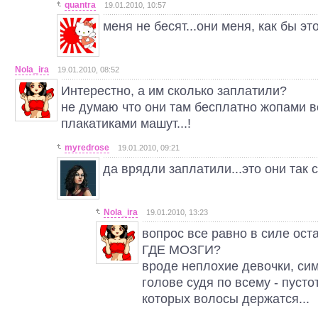
quantra
19.01.2010, 10:57
меня не бесят...они меня, как бы это.
Nola_ira
19.01.2010, 08:52
Интерестно, а им сколько заплатили?
не думаю что они там бесплатно жопами ве
плакатиками машут...!
myredrose
19.01.2010, 09:21
да врядли заплатили...это они так
Nola_ira
19.01.2010, 13:23
вопрос все равно в силе оста
ГДЕ МОЗГИ?
вроде неплохие девочки, сим
голове судя по всему - пустот
которых волосы держатся...