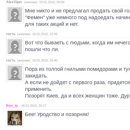
AlexViper
(аноним) 19.01.2010, 00:04
Мне никто и не предлагал продать свой го
"Фемен" уже немного под надоедать начин
для таких акций и нет.
гость
(аноним) 18.01.2010, 22:55
Вот что бываеть с людьми, когда им нечего
пошли что ли.
гость
(аноним) 18.01.2010, 20:40
Пора их толпой гнилыми помидорами и т
закидать.
А если не дойдет с первого раза, придетс
применить.
Позорят Киев, да и всех женщин тоже. Дур
Ron_ia
18.01.2010, 20:27
Бее! Уродство и позорняк!