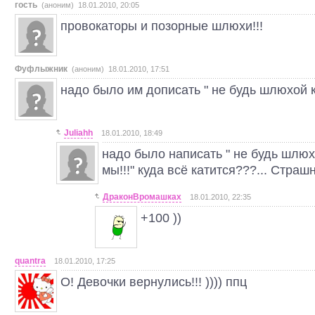
гость
(аноним) 18.01.2010, 20:05
провокаторы и позорные шлюхи!!!
Фуфлыжник
(аноним) 18.01.2010, 17:51
надо было им дописать " не будь шлюхой 
Juliahh
18.01.2010, 18:49
надо было написать " не будь шлюх
мы!!!" куда всё катится???... Страш
ДраконВромашках
18.01.2010, 22:35
+100 ))
quantra
18.01.2010, 17:25
О! Девочки вернулись!!! )))) ппц