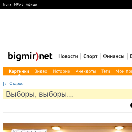
Ivona
MPort
Афиша
Новости
Спорт
Финансы
Картинки
Видео
Истории
Анекдоты
Теги
Мои пр
|← Старое
Выборы, выборы...