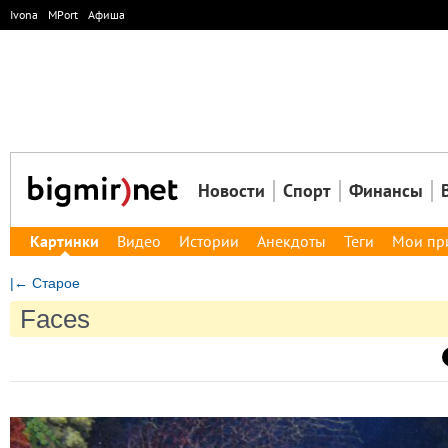
Ivona
MPort
Афиша
Новости
Спорт
Финансы
Картинки
Видео
Истории
Анекдоты
Теги
Мои пр
|← Старое
Faces