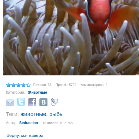
Голосов: 31
Просм.: 5794
Комментариев: 2
Категория:
Животные
Теги:
животные
,
рыбы
Автор:
Seduccion
18 января´10 21:48
↑
Вернуться наверх