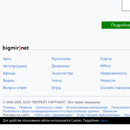
Подробн
Авто
Гороскопы
Карты
Автопродажа
Дневники
MPort
Афиша
Знакомства
Недвижимость
Видео
Ivona
Новости
Вопрос-ответ
Игры
Онлайн-магази
© 2000-2026, ООО "КЕПРЕЙТ ПАРТНЕРС". Все права защищены.
Помощь
Правила
Связаться с нами
Использование материалов
Пользовате
Политика в сфере конфиденциальности и персональных данных
Вакансии
Реклама на сайте:
Cейлз-хаус "Диджимедиа"
Отдел продаж digital рекламы
Наш
Для удобства пользования сайтом используются Cookies. Подробнее
здесь