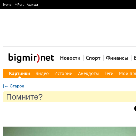
Ivona
MPort
Афиша
Новости
Спорт
Финансы
Картинки
Видео
Истории
Анекдоты
Теги
Мои пр
|← Старое
Помните?